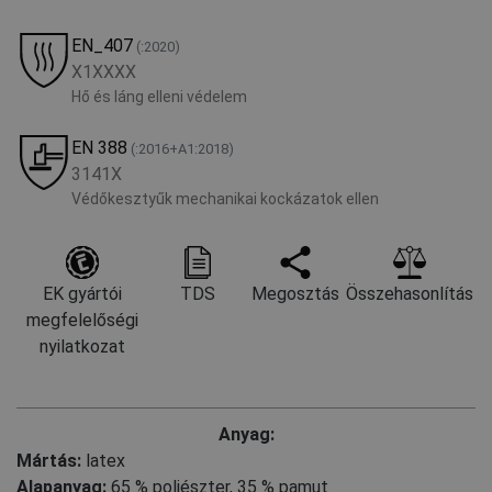
EN_407
(:2020)
X1XXXX
Hő és láng elleni védelem
EN 388
(:2016+A1:2018)
3141X
Védőkesztyűk mechanikai kockázatok ellen
EK gyártói
TDS
Megosztás
Összehasonlítás
megfelelőségi
nyilatkozat
Anyag:
Mártás:
latex
Alapanyag:
65 % poliészter
,
35 % pamut