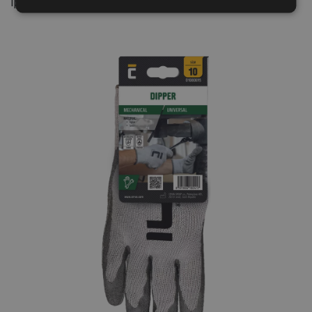
Iparág: Autóipar, Gépipar
SPANISH
FRENCH