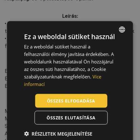
Leírás:
• kötött, varratmentes pamut-poliészter kesztyű • félig
természetes latexbe mártva • csúszásgátló tenyér és ujjak
Ez a weboldal sütiket használ
• rugalmas, kötött mandzsettáa méretek: női 7, 8 (zöld) |
férfi 9, 10, 11 (szürke)
Ez a weboldal sütiket használ a
ENGLISH
felhasználói élmény javítása érdekében. A
CZECH
weboldalunk használatával Ön hozzájárul
Szabványok:
HUNGARIAN
az összes süti használatához, a Cookie
EN ISO 21420
:2020
szabályzatunknak megfelelően.
Více
SLOVAK
EN 388
:2016+A1:2018
(3141X)
informací
EN_407
:2020
(X1XXXX)
ROMANIAN
POLISH
ÖSSZES ELFOGADÁSA
Jellemzők:
GERMAN
Mandzsetta típusa: knitwrist
ÖSSZES ELUTASÍTÁSA
Mártott terület: Tenyér, Ujjak
DUTCH
Skála: 10 GG
LATVIAN
RÉSZLETEK MEGJELENÍTÉSE
Akasztófüles csomagolás