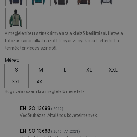
A megjelenített színek árnyalata a kijelző beállításai, illetve a
fotózás során alkalmazott fényviszonyok miatt eltérhet a
termék tényleges színétől.
Méret:
S
M
L
XL
XXL
3XL
4XL
Hogy válasszam ki a megfelelő méretet?
EN ISO 13688
(:2013)
Védőruházat. Általános követelmények.
EN ISO 13688
(:2013+A1:2021)