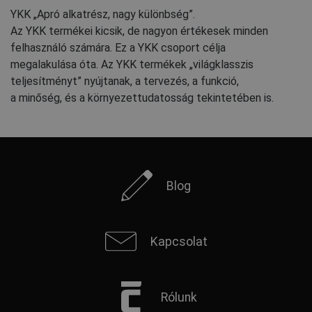
YKK „Apró alkatrész, nagy különbség”.
Az YKK termékei kicsik, de nagyon értékesek minden
felhasználó számára. Ez a YKK csoport célja
megalakulása óta. Az YKK termékek „világklasszis
teljesítményt” nyújtanak, a tervezés, a funkció,
a minőség, és a környezettudatosság tekintetében is.
Blog
Kapcsolat
Rólunk