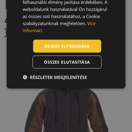
felhasználói élmény javítása érdekében. A
Szárítógéppel szárítható, alacsony hőmérsékleten
CZECH
weboldalunk használatával Ön hozzájárul
HUNGARIAN
az összes süti használatához, a Cookie
Maximum 110 °C-on vasalható, gőzölés nélkül
szabályzatunknak megfelelően.
Více
SLOVAK
informací
Nem vegytisztítható
ROMANIAN
POLISH
ÖSSZES ELFOGADÁSA
GERMAN
ÖSSZES ELUTASÍTÁSA
DUTCH
LATVIAN
RÉSZLETEK MEGJELENÍTÉSE
SPANISH
FRENCH