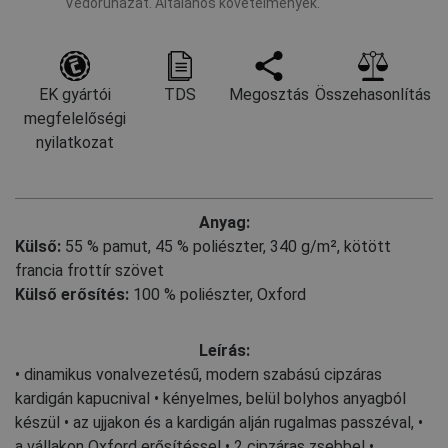
Védőruházat. Általános követelmények.
EK gyártói
TDS
Megosztás
Összehasonlítás
megfelelőségi
nyilatkozat
Anyag:
Külső:
55 % pamut
,
45 % poliészter, 340 g/m², kötött
francia frottír szövet
Külső erősítés:
100 % poliészter, Oxford
Leírás:
• dinamikus vonalvezetésű, modern szabású cipzáras
kardigán kapucnival • kényelmes, belül bolyhos anyagból
készül • az ujjakon és a kardigán alján rugalmas passzéval, •
a vállakon Oxford erősítéssel • 2 cipzáras zsebbel •