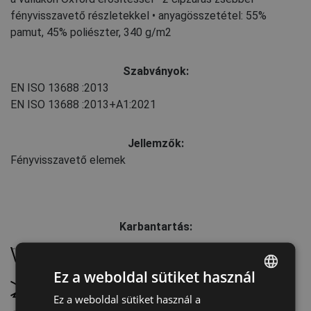
fényvisszavető részletekkel • anyagösszetétel: 55%
pamut, 45% poliészter, 340 g/m2
Szabványok:
EN ISO 13688
:2013
EN ISO 13688
:2013+A1:2021
Jellemzők:
Fényvisszavető elemek
Karbantartás:
Mossa 40 °C-on, normál programmal
Ez a weboldal sütiket használ
Ne fehérítse
Ez a weboldal sütiket használ a
ENGLISH