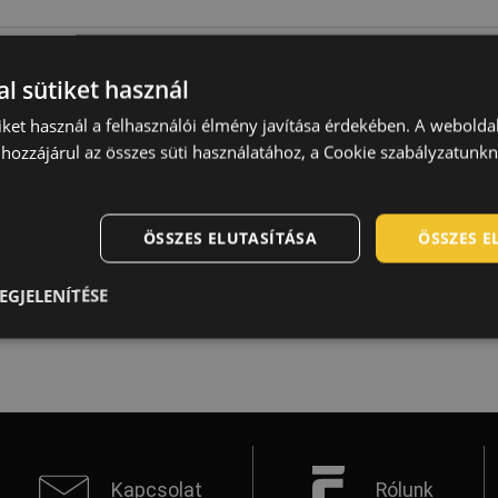
mail
l sütiket használ
hone number
iket használ a felhasználói élmény javítása érdekében. A webolda
hozzájárul az összes süti használatához, a Cookie szabályzatunk
our message
ÖSSZES ELUTASÍTÁSA
ÖSSZES 
Küld
EGJELENÍTÉSE
Kapcsolat
Rólunk