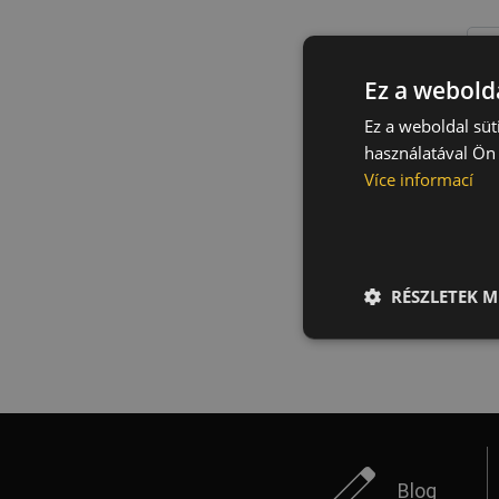
E-
Ez a webolda
P
Ez a weboldal süt
használatával Ön 
Více informací
Y
RÉSZLETEK M
Blog