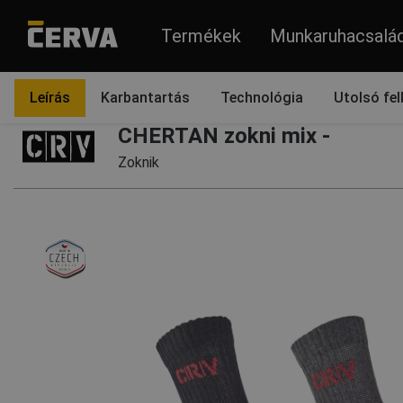
Termékek
Munkaruhacsalá
Termékek
Ruházat
Egyéb
Zoknik
Leírás
Karbantartás
Technológia
Utolsó fel
CHERTAN zokni mix -
Zoknik