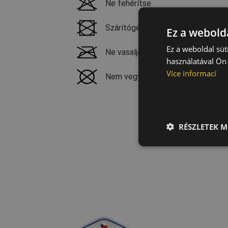
Ne fehérítse
Szárítógéppel nem szárítható
Ez a webolda
Ez a weboldal süt
Ne vasalja
használatával Ön 
Více informací
Nem vegytisztítható
RÉSZLETEK M