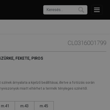
CL0316001799
ZÜRKE, FEKETE, PIROS
 színek árnyalata a kijelző beállításai, illetve a fotózás során
nyviszonyok miatt eltérhet a termék tényleges színétől.
m.41
m.43
m.45