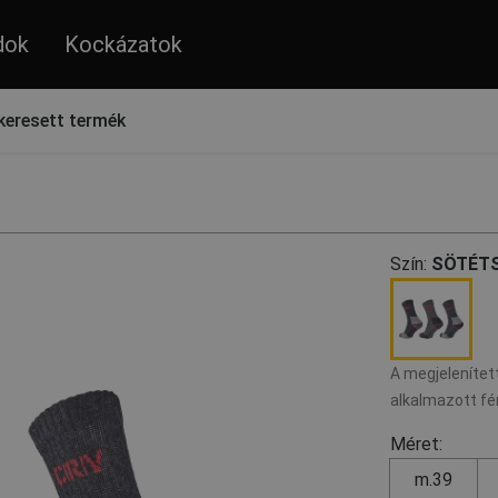
dok
Kockázatok
keresett termék
Szín:
SÖTÉTS
A megjelenített
alkalmazott fé
Méret:
m.39