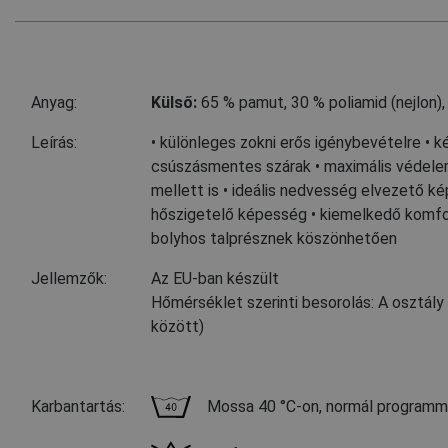
Anyag:
Külső:
65 % pamut
,
30 % poliamid (nejlon)
Leírás:
• különleges zokni erős igénybevételre • 
csúszásmentes szárak • maximális védele
mellett is • ideális nedvesség elvezető k
hőszigetelő képesség • kiemelkedő komfo
bolyhos talprésznek köszönhetően
Jellemzők:
Az EU-ban készült
Hőmérséklet szerinti besorolás: A osztály
között)
Karbantartás:
Mossa 40 °C-on, normál programm