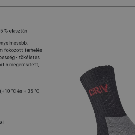
,
5 % elasztán
kényelmesebb,
m fokozott terhelés
épesség • tökéletes
rt a megerősített,
 (+10 °C és + 35 °C
al