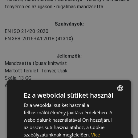
tenyéren és az ujjakon • rugalmas mandzsetta
Szabványok:
EN ISO 21420
:2020
EN 388
:2016+A1:2018
(4131X)
Jellemzők:
Mandzsetta típusa: knitwrist
Mártott terület: Tenyér, Ujjak
Skála: 13 GG
Akasztófüles csomagolás
Ez a weboldal sütiket használ
Ez a weboldal sütiket használ a
ENGLISH
felhasználói élmény javítása érdekében. A
CZECH
weboldalunk használatával Ön hozzájárul
HUNGARIAN
az összes süti használatához, a Cookie
szabályzatunknak megfelelően.
Více
SLOVAK