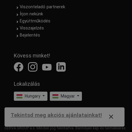
Viszonteladó partnerek
Írjon nekünk
Együttműködés
Visszajelzés
Bejelentés
Kövess minket!
Lokalizálás
Hungary
Magyar
Tekintsd meg akciós ajánlatainkat!
close
CERVA GROUP a.s. Minden jog fenntartva. Bármilyen kép és termékleírás