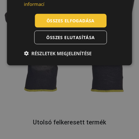
informací
ROMANIAN
POLISH
ÖSSZES ELFOGADÁSA
GERMAN
ÖSSZES ELUTASÍTÁSA
DUTCH
LATVIAN
RÉSZLETEK MEGJELENÍTÉSE
SPANISH
FRENCH
Utolsó felkeresett termék