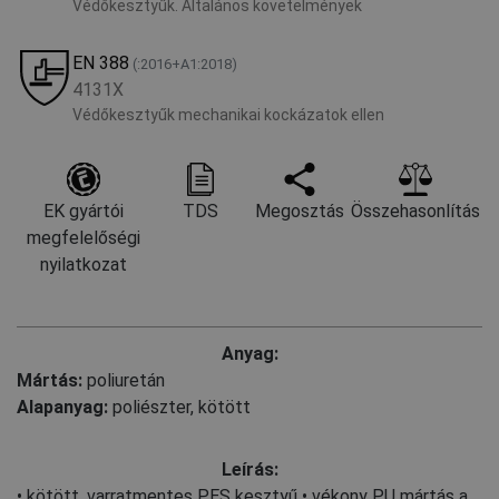
Védőkesztyűk. Általános követelmények
EN 388
(:2016+A1:2018)
4131X
Védőkesztyűk mechanikai kockázatok ellen
EK gyártói
TDS
Megosztás
Összehasonlítás
megfelelőségi
nyilatkozat
Anyag:
Mártás:
poliuretán
Alapanyag:
poliészter, kötött
Leírás:
• kötött, varratmentes PES kesztyű • vékony PU mártás a