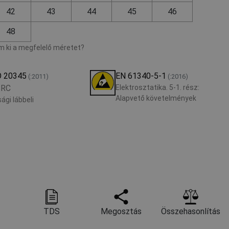
42
43
44
45
46
48
 ki a megfelelő méretet?
O 20345
EN 61340-5-1
(:2011)
(:2016)
SRC
Elektrosztatika. 5-1. rész:
Alapvető követelmények
ági lábbeli
TDS
Megosztás
Összehasonlítás