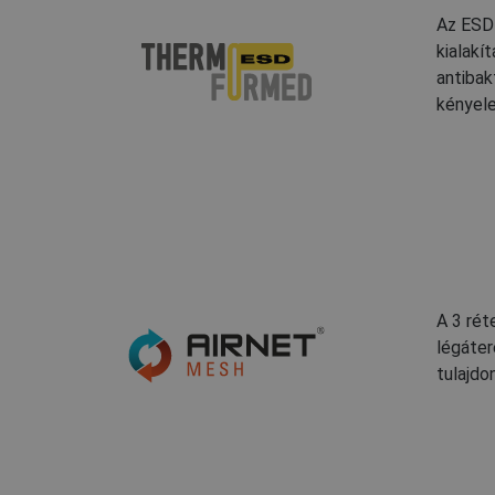
Az ESD 
kialakí
antibak
kényel
A 3 rét
légáter
tulajdo