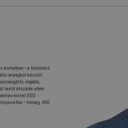
s kivitelben • a felsőrész
hálós anyagból készült
úszásgátló, olajálló,
 textil átszúrás ellen
mentes kivitel ESD
környezetbe • tömeg: 450