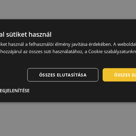
Technológia
l sütiket használ
iket használ a felhasználói élmény javítása érdekében. A webolda
hozzájárul az összes süti használatához, a Cookie szabályzatunk
akítószilárdságú poliamid fonalból készült szövet, amely a fels
ÖSSZES ELUTASÍTÁSA
ÖSSZES 
, ezáltal növelve a lábbeli tartósságát. A Jacquard szövet kü
EGJELENÍTÉSE