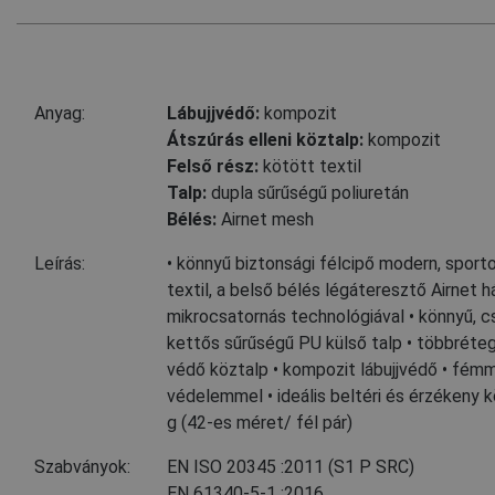
Anyag:
Lábujjvédő:
kompozit
Átszúrás elleni köztalp:
kompozit
Felső rész:
kötött textil
Talp:
dupla sűrűségű poliuretán
Bélés:
Airnet mesh
Leírás:
• könnyű biztonsági félcipő modern, sporto
textil, a belső bélés légáteresztő Airnet 
mikrocsatornás technológiával • könnyű, cs
kettős sűrűségű PU külső talp • többrétegű
védő köztalp • kompozit lábujjvédő • fém
védelemmel • ideális beltéri és érzékeny 
g (42-es méret/ fél pár)
Szabványok:
EN ISO 20345
:2011
(S1 P SRC)
EN 61340-5-1
:2016