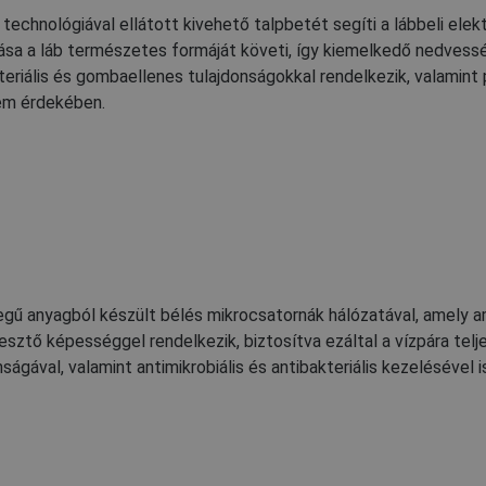
technológiával ellátott kivehető talpbetét segíti a lábbeli el
tása a láb természetes formáját követi, így kiemelkedő nedvess
teriális és gombaellenes tulajdonságokkal rendelkezik, valamint
em érdekében.
egű anyagból készült bélés mikrocsatornák hálózatával, amely am
esztő képességgel rendelkezik, biztosítva ezáltal a vízpára telj
nságával, valamint antimikrobiális és antibakteriális kezelésével is