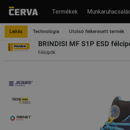
Termékek
Munkaruhacsalá
Termékek
Lábbelik
Félcipők
Leírás
Technológia
Utolsó felkeresett termék
BRINDISI MF S1P ESD félcip
Félcipők