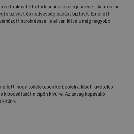
SPANISH
ektrosztatikus feltöltődésének semlegesítését. Anatómiai
FRENCH
égfelszívást és nedvességleadást biztosít. Emellett
 párnázott sarokrésszel is el van látva a még nagyobb
ellett, hogy tökéletesen körbeöleli a lábat, kivételes
es kibocsátását a cipőn kívülre. Az anyag kopásálló
 kitűnik.