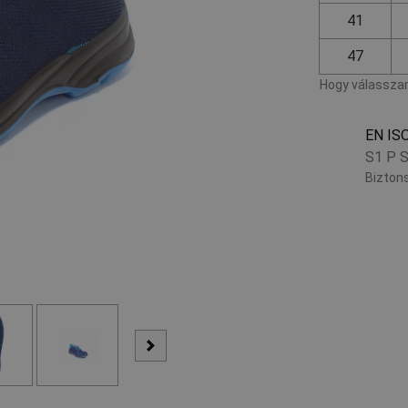
41
47
Hogy válasszam
EN IS
S1 P 
Biztons