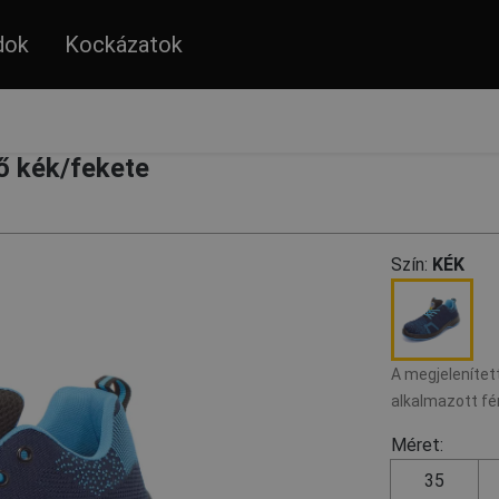
dok
Kockázatok
ő kék/fekete
Szín:
KÉK
A megjelenített
alkalmazott fé
Méret:
35