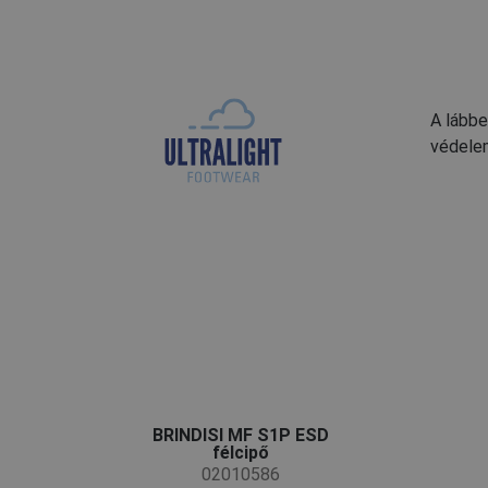
A lábbe
védelem
BRINDISI MF S1P ESD
félcipő
02010586