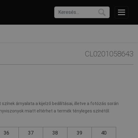
CL0201058643
 színek árnyalata a kijelző beállításai, illetve a fotózás során
nyviszonyok miatt eltérhet a termék tényleges színétől.
36
37
38
39
40