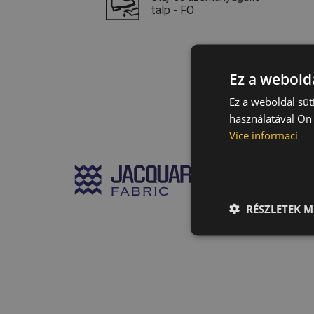
talp - FO
Ez a webolda
Ez a weboldal süt
használatával Ön 
Více informací
Nagy sz
szemben
RÉSZLETEK M