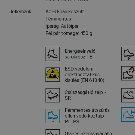
Jellemzők:
Az EU-ban készült
Fémmentes
Iparág: Autóipar
Fél pár tömege: 450 g
Energiaelnyelő
sarokrész - E
ESD védelem -
elektrosztatikus
kisülés (EN 61340)
Csúszásgátló talp -
SR
Fémmentes átszúrás
ellen védő köztalp -
PL, PS
Olaj-és üzemanyagálló