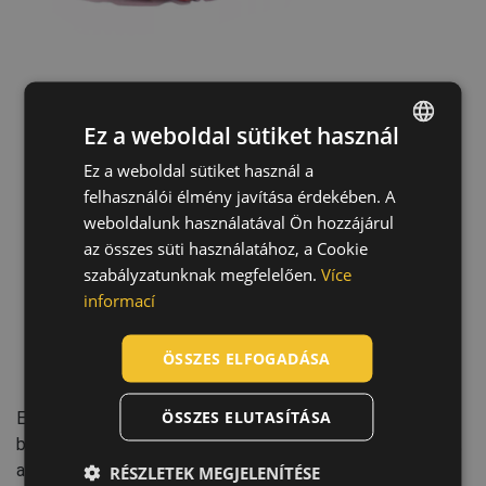
Technológia
Ez a weboldal sütiket használ
Ez a weboldal sütiket használ a
ENGLISH
felhasználói élmény javítása érdekében. A
CZECH
weboldalunk használatával Ön hozzájárul
HUNGARIAN
az összes süti használatához, a Cookie
szabályzatunknak megfelelően.
Více
SLOVAK
informací
ROMANIAN
POLISH
ÖSSZES ELFOGADÁSA
GERMAN
ÖSSZES ELUTASÍTÁSA
Egy különleges cserzési eljárás, amely során poliuretán
DUTCH
bevonat kerül a külső felületre, teljesen vízállóvá teszi ezt
LATVIAN
a valódi bőrt. Ez fokozott védelmet biztosít, megóvva a
RÉSZLETEK MEGJELENÍTÉSE