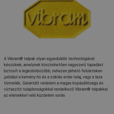
A Vibram® talpak olyan egyedülálló technológiával
készülnek, amelynek köszönhetően nagyszerű tapadást
biztosít a legkülönbözőbb, nehezen járható felületeken
,például a kemény hó és a sziklás erdei talaj, vagy a laza
törmelék,. Garantált védelem a magas kopásállóságú és
víztaszító tulajdonságokkal rendelkező Vibram® talpakkal
az elemekkel való küzdelem során.