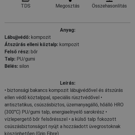
TDS
Megosztás
Összehasonlítás
Anyag:
Lábujjvédő:
kompozit
Átszúrás elleni köztalp:
kompozit
Felső rész:
bőr
Talp:
PU/gumi
Bélés:
silon
Leírás:
• biztonsági bakancs kompozit lábujjvédővel és átszúrás
ellen védő köztalppal, speciális rüsztvédővel •
antisztatikus, csúszásbiztos, üzemanyagálló, hőálló HRO
(300°C) PU/gumi talp, energiaelnyelő sarokrész •
vízlepergető bőr felsőrésszel • a külső talp fokozott
csúszásbiztonságot nyújt a hozzáadott üvegrostoknak
köszönhetően (Grip Fibre)