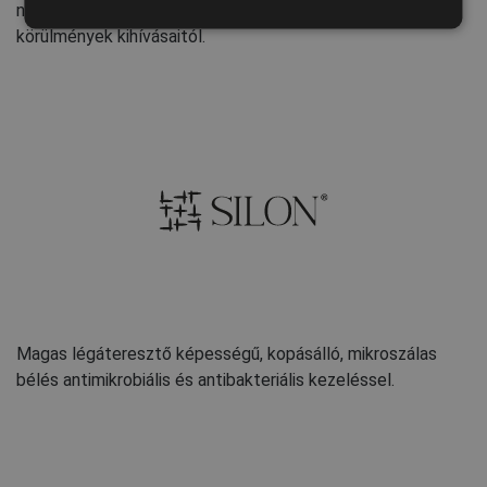
nedves munkakörnyezet és a kedvezőtlen időjárási
SPANISH
körülmények kihívásaitól.
FRENCH
Magas légáteresztő képességű, kopásálló, mikroszálas
bélés antimikrobiális és antibakteriális kezeléssel.