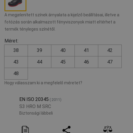
A megjelenített színek árnyalata a kijelző beállításai, illetve a
fotózás során alkalmazott fényviszonyok miatt eltérhet a
termék tényleges színétől.
Méret:
38
39
40
41
42
43
44
45
46
47
48
Hogy válasszam ki a megfelelő méretet?
EN ISO 20345
(:2011)
S3 HRO M SRC
Biztonsági lábbeli