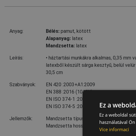
Anyag:
Bélés:
pamut, kötött
Alapanyag:
latex
Mandzsetta:
latex
Leírás:
• háztartási munkákra alkalmas, 0,35 mm 
latexből készült sárga kesztyű, belül velúr
30,5 cm
Szabványok:
EN 420
:2003+A1:2009
EN 388
:2016
(1010X)
EN ISO 374-1
:2016
(typeC)
Ez a webolda
EN ISO 374-5
:2016
(virus pass)
Ez a weboldal süt
Jellemzők:
Mandzsetta típusa: slip-on
használatával Ön 
Mandzsetta hossza: 29 cm
Více informací