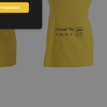
ELFOGADÁSA
SLOVAK
ROMANIAN
POLISH
GERMAN
DUTCH
LATVIAN
SPANISH
FRENCH