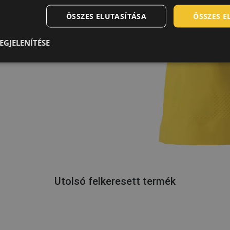
ÖSSZES ELUTASÍTÁSA
ÖSSZES 
EGJELENÍTÉSE
Utolsó felkeresett termék