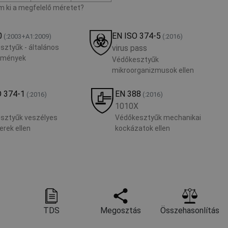
 ki a megfelelő méretet?
0
EN ISO 374-5
(:2003+A1:2009)
(:2016)
sztyűk - általános
virus pass
lmények
Védőkesztyűk
mikroorganizmusok ellen
O 374-1
EN 388
(:2016)
(:2016)
1010X
sztyűk veszélyes
Védőkesztyűk mechanikai
rek ellen
kockázatok ellen
TDS
Megosztás
Összehasonlítás