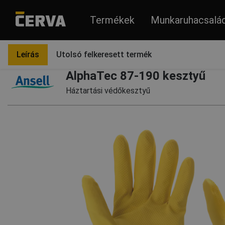
Termékek
Munkaruhacsalá
Termékek
Védőkesztyűk
Leírás
Utolsó felkeresett termék
AlphaTec 87-190 kesztyű
Háztartási védőkesztyű