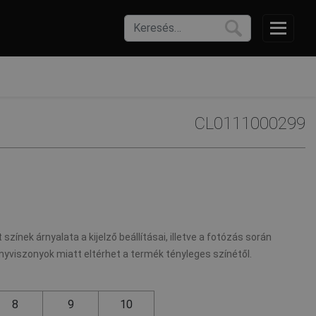
CL0111000299
 színek árnyalata a kijelző beállításai, illetve a fotózás során
nyviszonyok miatt eltérhet a termék tényleges színétől.
8
9
10