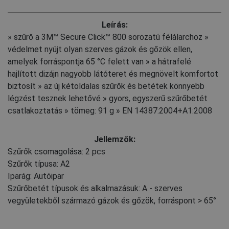
Leírás:
» szűrő a 3M™ Secure Click™ 800 sorozatú félálarchoz »
védelmet nyújt olyan szerves gázok és gőzök ellen,
amelyek forráspontja 65 °C felett van » a hátrafelé
hajlított dizájn nagyobb látóteret és megnövelt komfortot
biztosít » az új kétoldalas szűrők és betétek könnyebb
légzést tesznek lehetővé » gyors, egyszerű szűrőbetét
csatlakoztatás » tömeg: 91 g » EN 14387:2004+A1:2008
Jellemzők:
Szűrők csomagolása: 2 pcs
Szűrők típusa: A2
Iparág: Autóipar
Szűrőbetét típusok és alkalmazásuk: A - szerves
vegyületekből származó gázok és gőzök, forráspont > 65°