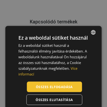
Kapcsolódó termékek
Ez a weboldal sütiket használ
Ez a weboldal sütiket használ a
ENGLISH
3M Secure Click HF-800SD
felhasználói élmény javítása érdekében. A
félálarc
CZECH
07020077
weboldalunk használatával Ön hozzájárul
HUNGARIAN
az összes süti használatához, a Cookie
szabályzatunknak megfelelően.
Více
SLOVAK
informací
ROMANIAN
POLISH
ÖSSZES ELFOGADÁSA
GERMAN
ÖSSZES ELUTASÍTÁSA
DUTCH