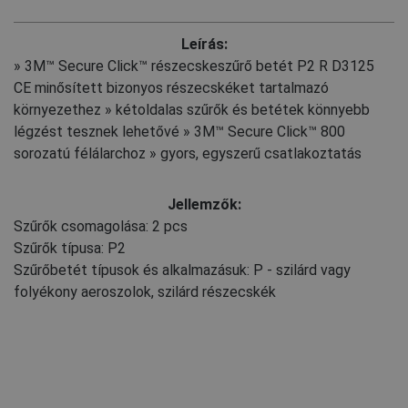
Leírás:
» 3M™ Secure Click™ részecskeszűrő betét P2 R D3125
CE minősített bizonyos részecskéket tartalmazó
környezethez » kétoldalas szűrők és betétek könnyebb
légzést tesznek lehetővé » 3M™ Secure Click™ 800
sorozatú félálarchoz » gyors, egyszerű csatlakoztatás
Jellemzők:
Szűrők csomagolása: 2 pcs
Szűrők típusa: P2
Szűrőbetét típusok és alkalmazásuk: P - szilárd vagy
folyékony aeroszolok, szilárd részecskék