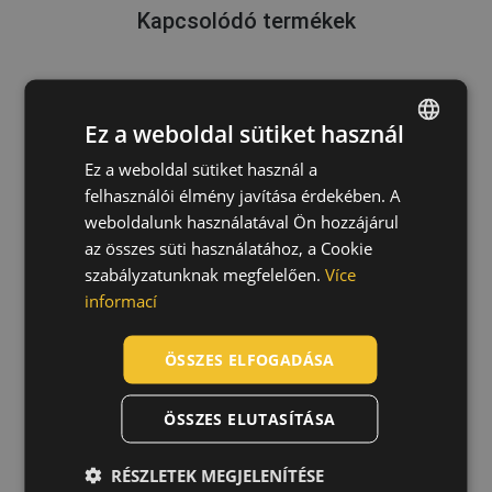
Kapcsolódó termékek
Ez a weboldal sütiket használ
3M Secure Click HF-800SD
félálarc
Ez a weboldal sütiket használ a
ENGLISH
07020077
felhasználói élmény javítása érdekében. A
CZECH
weboldalunk használatával Ön hozzájárul
HUNGARIAN
az összes süti használatához, a Cookie
szabályzatunknak megfelelően.
Více
SLOVAK
informací
ROMANIAN
POLISH
ÖSSZES ELFOGADÁSA
GERMAN
ÖSSZES ELUTASÍTÁSA
DUTCH
LATVIAN
RÉSZLETEK MEGJELENÍTÉSE