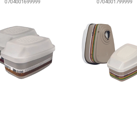
0704001699999
0704001799999