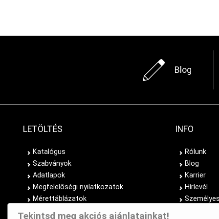
Blog
LETÖLTÉS
INFO
Katalógus
Rólunk
Szabványok
Blog
Adatlapok
Karrier
Megfelelőségi nyilatkozatok
Hírlevél
Mérettáblázatok
Személyes
Tekintsd meg akciós ajánlatainkat!