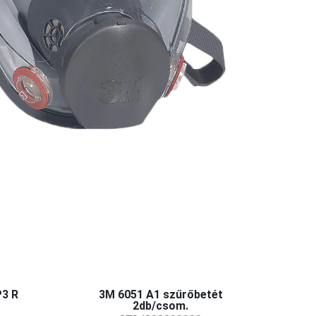
3 R
3M 6051 A1 szűrőbetét
2db/csom.