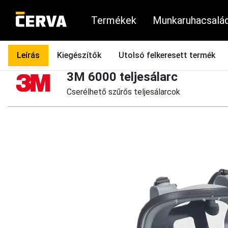
Termékek
Munkaruhacsalá
Termékek
Légzésvédelem
Teljes és félálarcok
Teljes álarco
Leírás
Kiegészítők
Utolsó felkeresett termék
3M 6000 teljesálarc
Cserélhető szűrős teljesálarcok