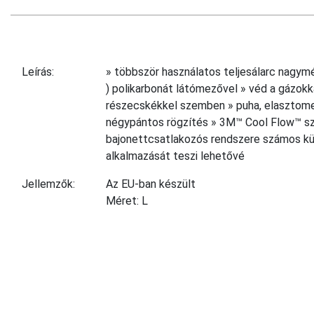
Leírás:
» többször használatos teljesálarc nagymé
) polikarbonát látómezővel » véd a gázokka
részecskékkel szemben » puha, elasztomet
négypántos rögzítés » 3M™ Cool Flow™ sz
bajonettcsatlakozós rendszere számos kü
alkalmazását teszi lehetővé
Jellemzők:
Az EU-ban készült
Méret: L