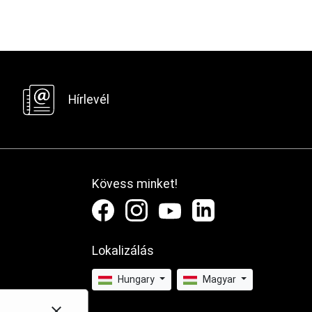
Hírlevél
Kövess minket!
Lokalizálás
Hungary
Magyar
close