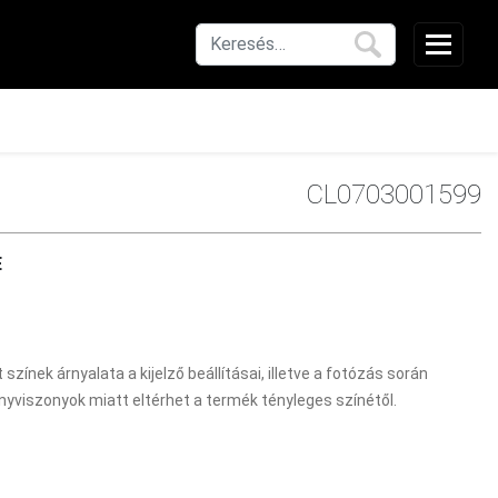
CL0703001599
E
 színek árnyalata a kijelző beállításai, illetve a fotózás során
nyviszonyok miatt eltérhet a termék tényleges színétől.