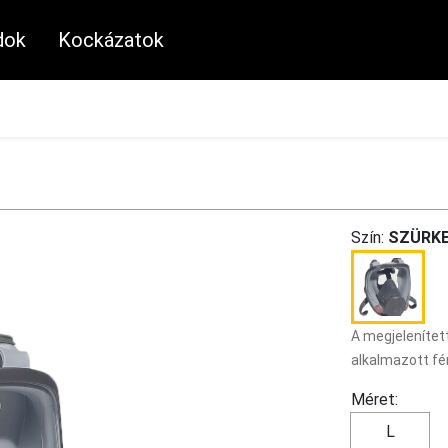
dok
Kockázatok
k
Szín:
SZÜRK
A megjelenített
alkalmazott fé
Méret:
L