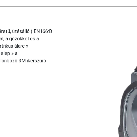
retű, ütésálló ( EN166:B
l, a gőzökkel és a
rikus álarc »
elep » a
lönböző 3M ikerszűrő