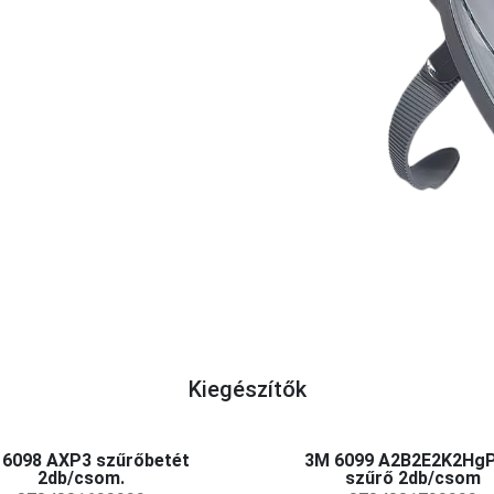
Kiegészítők
 6098 AXP3 szűrőbetét
3M 6099 A2B2E2K2HgP
2db/csom.
szűrő 2db/csom