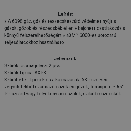
Leírás:
» A 6098 gáz, gőz és részecskeszűrő védelmet nyújt a
gázok, gőzök és részecskék ellen » bajonett csatlakozás a
könnyű felszerelhetőségért » a3M™ 6000-es sorozatú
teljesálarcokhoz használható
Jellemzők:
Szűrők csomagolása: 2 pcs
Szűrők típusa: AXP3
Szűrőbetét típusok és alkalmazásuk: AX - szerves
vegyületekből származó gázok és gőzök, forráspont ≤ 65°,
P - szilárd vagy folyékony aeroszolok, szilárd részecskék