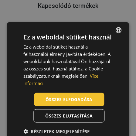
Kapcsolódó termékek
Ez a weboldal sütiket használ
3M 6000 félálarc
07020007
Ez a weboldal sütiket használ a
ENGLISH
felhasználói élmény javítása érdekében. A
CZECH
weboldalunk használatával Ön hozzájárul
HUNGARIAN
az összes süti használatához, a Cookie
szabályzatunknak megfelelően.
Více
SLOVAK
informací
ROMANIAN
POLISH
ÖSSZES ELFOGADÁSA
GERMAN
ÖSSZES ELUTASÍTÁSA
DUTCH
LATVIAN
RÉSZLETEK MEGJELENÍTÉSE