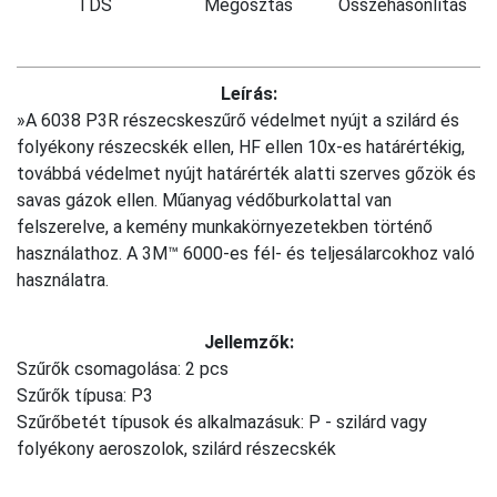
TDS
Megosztás
Összehasonlítás
Leírás:
»A 6038 P3R részecskeszűrő védelmet nyújt a szilárd és
folyékony részecskék ellen, HF ellen 10x-es határértékig,
továbbá védelmet nyújt határérték alatti szerves gőzök és
savas gázok ellen. Műanyag védőburkolattal van
felszerelve, a kemény munkakörnyezetekben történő
használathoz. A 3M™ 6000-es fél- és teljesálarcokhoz való
használatra.
Jellemzők:
Szűrők csomagolása: 2 pcs
Szűrők típusa: P3
Szűrőbetét típusok és alkalmazásuk: P - szilárd vagy
folyékony aeroszolok, szilárd részecskék