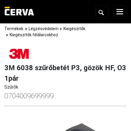
Termékek
Légzésvédelem
Kiegészítők
Kiegészítők félálarcokhoz
3M 6038 szűrőbetét P3, gözök HF, O3
1pár
Szűrők
0704009699999