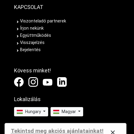
KAPCSOLAT
Viszonteladó partnerek
Írjon nekünk
Együttműködés
Visszajelzés
Bejelentés
Kövess minket!
Lokalizálás
Hungary
Magyar
Tekintsd meg akciós ajánlatainkat!
close