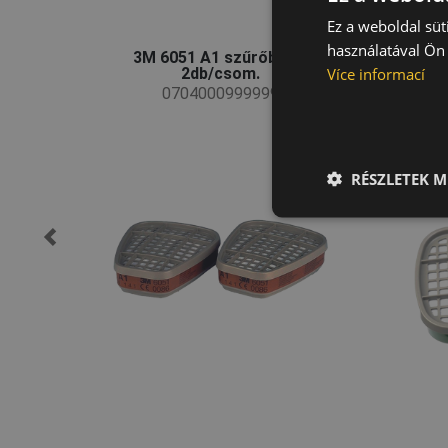
Ez a weboldal süt
használatával Ön 
3M 6051 A1 szűrőbetét
3
Více informací
2db/csom.
0704000999999
RÉSZLETEK M