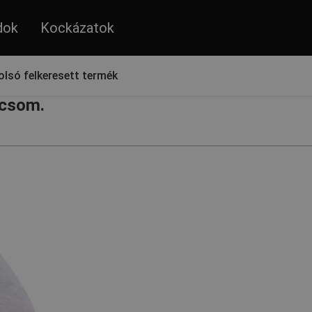
dok
Kockázatok
okhoz
olsó felkeresett termék
/csom.