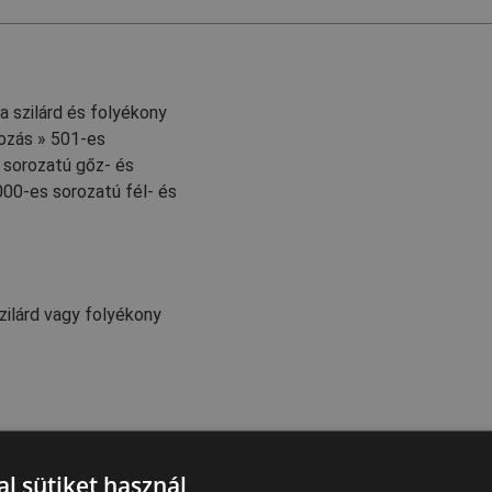
 szilárd és folyékony
kozás » 501-es
 sorozatú gőz- és
00-es sorozatú fél- és
zilárd vagy folyékony
l sütiket használ
Kiegészítők