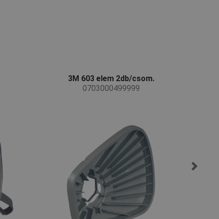
3M 603 elem 2db/csom.
3
0703000499999