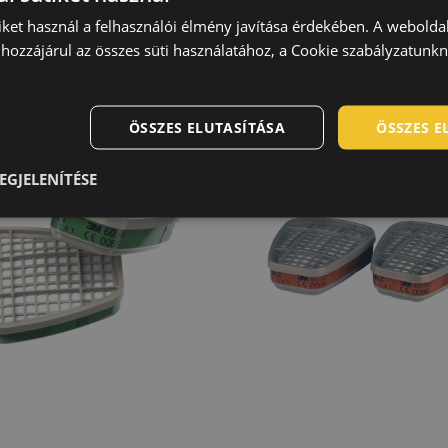
iket használ a felhasználói élmény javítása érdekében. A webolda
hozzájárul az összes süti használatához, a Cookie szabályzatunk
M 6054 K1 szűrőbetét
3M 6055 A2 szűrőbet
2db/csom.
2db/csom.
0704001099999
0704001199999
ÖSSZES ELUTASÍTÁSA
ÖSSZES 
EGJELENÍTÉSE