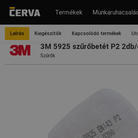
Termékek
Munkaruhacsalá
Termékek
Légzésvédelem
Kiegészítők
Kiegészítők félálarc
Leírás
Kiegészítők
Kapcsolódó termékek
Ut
3M 5925 szűrőbetét P2 2db
Szűrők