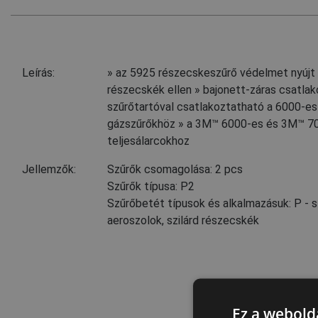
Leírás:
» az 5925 részecskeszűrő védelmet nyújt a
részecskék ellen » bajonett-záras csatla
szűrőtartóval csatlakoztatható a 6000-es
gázszűrőkhöz » a 3M™ 6000-es és 3M™ 70
teljesálarcokhoz
Jellemzők:
Szűrők csomagolása: 2 pcs
Szűrők típusa: P2
Szűrőbetét típusok és alkalmazásuk: P - s
aeroszolok, szilárd részecskék
Ez a webolda