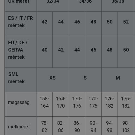
UK méret
32/34
34/36
36/38
ES / IT / FR
42
44
46
48
50
52
mértek
EU / DE /
CERVA
40
42
44
46
48
50
mértek
SML
XS
S
M
mértek
158-
164-
170-
170-
176-
176-
magasság
164
170
176
176
182
182
78-
82-
86-
90-
94-
98-
mellméret
82
86
90
94
98
102