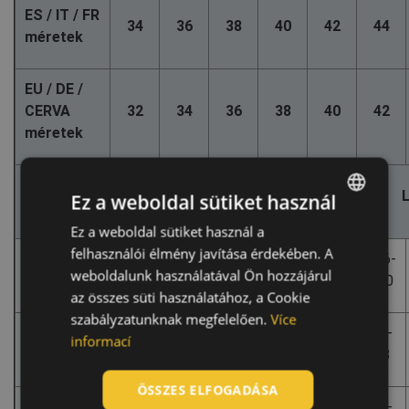
ES / IT / FR
34
36
38
40
42
44
méretek
EU / DE /
CERVA
32
34
36
38
40
42
méretek
SML
XS
S
M
Ez a weboldal sütiket használ
méretek
Ez a weboldal sütiket használ a
ENGLISH
felhasználói élmény javítása érdekében. A
154-
158-
158-
162-
162-
166-
CZECH
magasság
weboldalunk használatával Ön hozzájárul
158
162
162
166
166
170
HUNGARIAN
az összes süti használatához, a Cookie
szabályzatunknak megfelelően.
Více
SLOVAK
74-
78-
82-
86-
90-
94-
informací
mellméret
78
82
86
90
94
98
ROMANIAN
POLISH
ÖSSZES ELFOGADÁSA
58-
62-
66-
70-
74-
78-