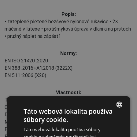
Popis:
• zateplené pletené bezšvové nylonové rukavice • 2×
máčané v latexe • protišmyková úprava v dlani a na prstoch
• pružný náplet na zápästí
Normy:
EN ISO 21420
:2020
EN 388
:2016+A1:2018
(3222X)
EN 511
:2006
(X20)
Vlastnosti:
Typ manžety: knitwrist
Oblasť máčania: Úplny
Táto webová lokalita používa
Druhá oblasť máčania: Dlaň, Prsty, Palec
súbory cookie.
ENGLISH
Mierka: Outer 13 GG & Inner 10 GG
Táto webová lokalita používa súbory
Priemysel: Poľnohospodárstvo, lesníctvo, rybolov, Stavba,
CZECH
cookie na zlepšenie používateľskej
Preprava a skladovanie, Energia a telekomunikácie