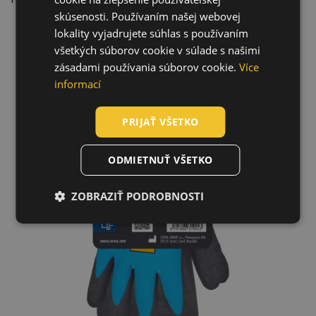
HUNGARIAN
skúsenosti. Používaním našej webovej
lokality vyjadrujete súhlas s používaním
SLOVAK
všetkých súborov cookie v súlade s našimi
ROMANIAN
zásadami používania súborov cookie.
Více
POLISH
informací
GERMAN
PRIJAŤ VŠETKO
DUTCH
LATVIAN
ODMIETNUŤ VŠETKO
SPANISH
ZOBRAZIŤ PODROBNOSTI
FRENCH