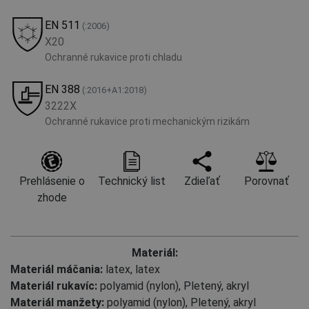
EN 511
(:2006)
X20
Ochranné rukavice proti chladu
EN 388
(:2016+A1:2018)
3222X
Ochranné rukavice proti mechanickým rizikám
Prehlásenie o
Technický list
Zdieľať
Porovnať
zhode
Materiál:
Materiál máčania:
latex
,
latex
Materiál rukavíc:
polyamid (nylon), Pletený
,
akryl
Materiál manžety:
polyamid (nylon), Pletený
,
akryl