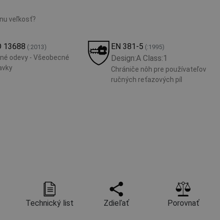
vnu veľkosť?
O 13688
EN 381-5
(:2013)
(:1995)
né odevy - Všeobecné
Design:A Class:1
avky
Chrániče nôh pre používateľov
ručných reťazových píl
Technický list
Zdieľať
Porovnať