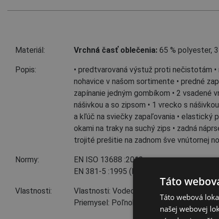
Materiál:
Vrchná časť oblečenia:
65 % polyester
,
3
Popis:
• predtvarovaná výstuž proti nečistotám • 
nohavice v našom sortimente • predné zapí
zapínanie jedným gombíkom • 2 vsadené vr
nášivkou a so zipsom • 1 vrecko s nášivkou
a kľúč na sviečky zapaľovania • elastický 
okami na traky na suchý zips • zadná náprs
trojité prešitie na zadnom šve vnútornej n
Normy:
EN ISO 13688
:2013
EN 381-5
:1995
(Design:A Class:1)
Táto webová
Vlastnosti:
Vlastnosti: Vodeodolný
Táto webová lokal
Priemysel: Poľnohospodárstvo, lesníctvo,
našej webovej lok