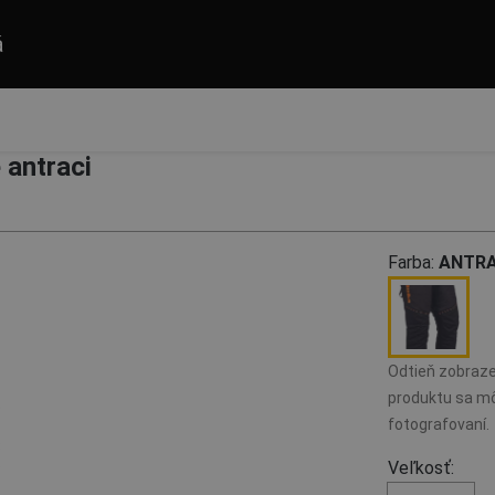
á
 antraci
Farba:
ANTRA
Odtieň zobraze
produktu sa mô
fotografovaní.
Veľkosť: