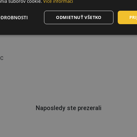
nia súborov cookie.
Více informací
ODROBNOSTI
ODMIETNUŤ VŠETKO
PRI
°C
Naposledy ste prezerali