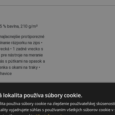
5 % bavlna, 210 g/m²
najlacnejšie protiporezné
nanie rázporku na zips •
ecká • 1 zadné vrecko s
 pre nástroje na meranie
pás s pútkami na opasok a
enka s okami na traky •
ohavice
 lokalita používa súbory cookie.
ita používa súbory cookie na zlepšenie používateľskej skúsenost
 rybolov
ality vyjadrujete súhlas s používaním všetkých súborov cookie v 