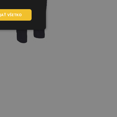
HUNGARIAN
JAŤ VŠETKO
SLOVAK
ROMANIAN
POLISH
GERMAN
DUTCH
LATVIAN
SPANISH
FRENCH