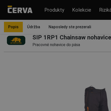
Produkty
Kolekcie
Rizik
Produkty
Odevy
Nohavice a overaly
Nohavice
Popis
Údržba
Naposledy ste prezerali
SIP 1RP1 Chainsaw nohavice
Pracovné nohavice do pása