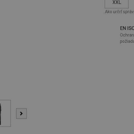
XXL
Ako určiť sprá
EN IS
Ochran
požiad