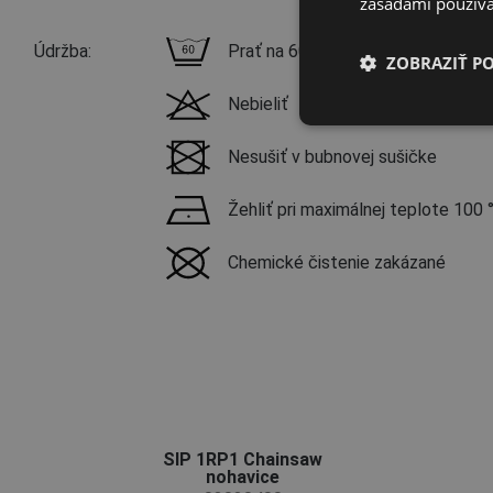
zásadami používa
Údržba:
Prať na 60 °C, jemný prací proces
ZOBRAZIŤ P
Nebieliť
Nesušiť v bubnovej sušičke
Žehliť pri maximálnej teplote 100 
Chemické čistenie zakázané
SIP 1RP1 Chainsaw
nohavice