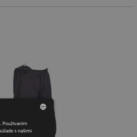
i. Používaním
ENGLISH
súlade s našimi
CZECH