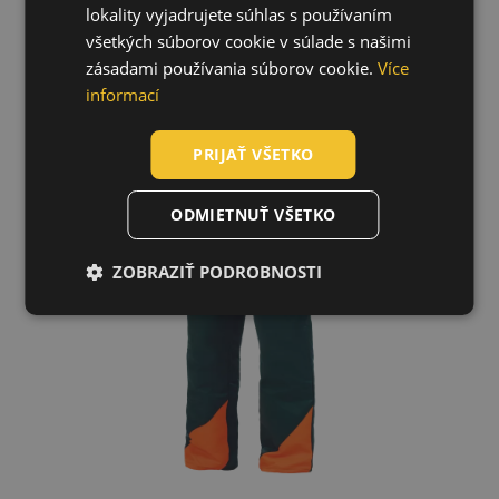
lokality vyjadrujete súhlas s používaním
SLOVAK
všetkých súborov cookie v súlade s našimi
ROMANIAN
zásadami používania súborov cookie.
Více
POLISH
informací
GERMAN
PRIJAŤ VŠETKO
DUTCH
LATVIAN
ODMIETNUŤ VŠETKO
SPANISH
ZOBRAZIŤ PODROBNOSTI
FRENCH