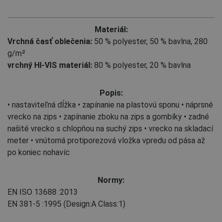
Materiál:
Vrchná časť oblečenia:
50 % polyester
,
50 % bavlna, 280
g/m²
vrchný HI-VIS materiál:
80 % polyester
,
20 % bavlna
Popis:
• nastaviteľná dĺžka • zapínanie na plastovú sponu • náprsné
vrecko na zips • zapínanie zboku na zips a gombíky • zadné
našité vrecko s chlopňou na suchý zips • vrecko na skladací
meter • vnútorná protiporezová vložka vpredu od pása až
po koniec nohavíc
Normy:
EN ISO 13688
:2013
EN 381-5
:1995
(Design:A Class:1)