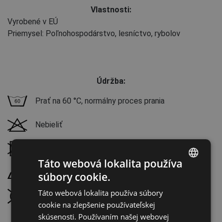
Vlastnosti:
Vyrobené v EÚ
Priemysel: Poľnohospodárstvo, lesníctvo, rybolov
Údržba:
Prať na 60 °C, normálny proces prania
Nebieliť
Nesušiť v bubnovej sušičke
Táto webová lokalita používa
Žehliť pri maximálnej teplote 100 °C
súbory cookie.
ENGLISH
Táto webová lokalita používa súbory
Chemické čistenie zakázané
CZECH
cookie na zlepšenie používateľskej
HUNGARIAN
skúsenosti. Používaním našej webovej