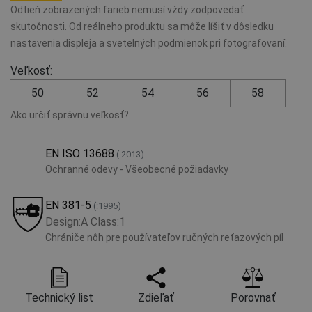
Odtieň zobrazených farieb nemusí vždy zodpovedať
skutočnosti. Od reálneho produktu sa môže líšiť v dôsledku
nastavenia displeja a svetelných podmienok pri fotografovaní.
Veľkosť:
50
52
54
56
58
Ako určiť správnu veľkosť?
EN ISO 13688
(:2013)
Ochranné odevy - Všeobecné požiadavky
EN 381-5
(:1995)
Design:A Class:1
Chrániče nôh pre používateľov ručných reťazových píl
Technický list
Zdieľať
Porovnať