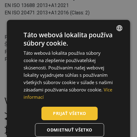
EN ISO 13688
:2013+A1:2021
EN ISO 20471
:2013+A1:2016
(Class: 2)
Vlastnosti:
Táto webová lokalita používa
Predĺžená dĺžka nohavice: 5 cm
súbory cookie.
Štýl: Relax
ENGLISH
Počet cyklov: 25
Táto webová lokalita používa súbory
CZECH
Priemysel: Stavba, Strojárstvo
cookie na zlepšenie používateľskej
HUNGARIAN
skúsenosti. Používaním našej webovej
lokality vyjadrujete súhlas s používaním
SLOVAK
všetkých súborov cookie v súlade s našimi
ROMANIAN
Údržba:
zásadami používania súborov cookie.
Více
POLISH
informací
Prať na 40 °C, normálny proces prania
GERMAN
PRIJAŤ VŠETKO
Nebieliť
DUTCH
LATVIAN
ODMIETNUŤ VŠETKO
Nesušiť v bubnovej sušičke