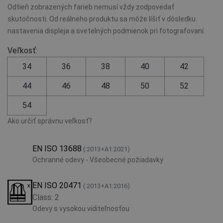
Odtieň zobrazených farieb nemusí vždy zodpovedať
skutočnosti. Od reálneho produktu sa môže líšiť v dôsledku
nastavenia displeja a svetelných podmienok pri fotografovaní.
Veľkosť:
34
36
38
40
42
44
46
48
50
52
54
Ako určiť správnu veľkosť?
EN ISO 13688
(:2013+A1:2021)
Ochranné odevy - Všeobecné požiadavky
EN ISO 20471
(:2013+A1:2016)
Class: 2
Odevy s vysokou viditeľnosťou