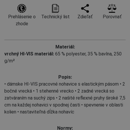
Prehlásenie o
Technický list
Zdieľať
Porovnať
zhode
Materiál:
vrchný HI-VIS materiál:
65 % polyester
,
35 % bavlna, 250
g/m²
Popis:
• dámske HI-VIS pracovné nohavice s elastickým pásom • 2
bočné vrecká • 1 stehenné vrecko • 2 zadné vrecká so
zatváraním na suchý zips • 2 našité reflexné pruhy široké 7,5
cm na každej nohavici v spodnej časti • spevnenie v oblasti
kolien • nastaviteľná dĺžka nohavíc
Normy: