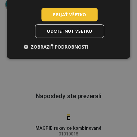
GERMAN
PRIJAŤ VŠETKO
DUTCH
LATVIAN
ODMIETNUŤ VŠETKO
SPANISH
ZOBRAZIŤ PODROBNOSTI
FRENCH
Naposledy ste prezerali
MAGPIE rukavice kombinované
01010018