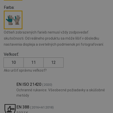
Farba:
Odtieň zobrazených farieb nemusí vždy zodpovedať
skutočnosti. Od reálneho produktu sa môže líšiť v dôsledku
nastavenia displeja a svetelných podmienok pri fotografovaní.
Veľkosť:
10
11
12
Ako určiť správnu veľkosť?
EN ISO 21420
(:2020)
Ochranné rukavice. Všeobecné požiadavky a skúšobné
metódy
EN 388
(:2016+A1:2018)