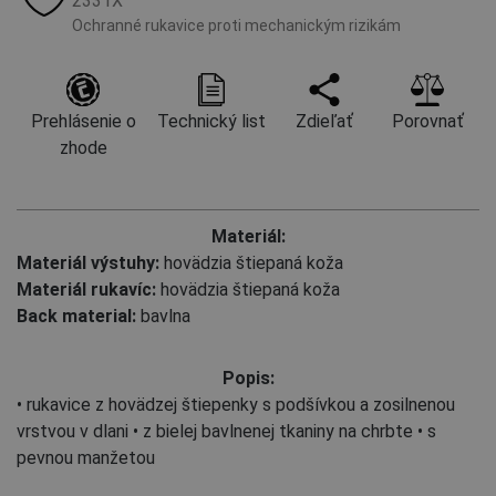
2331X
Ochranné rukavice proti mechanickým rizikám
Prehlásenie o
Technický list
Zdieľať
Porovnať
zhode
Materiál:
Materiál výstuhy:
hovädzia štiepaná koža
Materiál rukavíc:
hovädzia štiepaná koža
Back material:
bavlna
Popis:
• rukavice z hovädzej štiepenky s podšívkou a zosilnenou
vrstvou v dlani • z bielej bavlnenej tkaniny na chrbte • s
pevnou manžetou