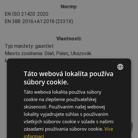
Normy:
EN ISO 21420
:2020
EN 388
:2016+A1:2018
(2331X)
Vlastnosti:
Typ manžety: gauntlet
Miesto zosilnenia: Dlaň, Palec, Ukazovák
Maloobchodné balenie
Táto webová lokalita používa
súbory cookie.
ENGLISH
Táto webová lokalita používa súbory
CZECH
cookie na zlepšenie používateľskej
HUNGARIAN
skúsenosti. Používaním našej webovej
lokality vyjadrujete súhlas s používaním
SLOVAK
všetkých súborov cookie v súlade s našimi
ROMANIAN
zásadami používania súborov cookie.
Více
POLISH
informací