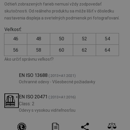
Odtieň zobrazených farieb nemusí vždy zodpovedať
skutočnosti. Od reálneho produktu sa môže líšiť v dôsledku
nastavenia displeja a svetelných podmienok pri fotografovaní.
Veľkosť:
46
48
50
52
54
56
58
60
62
64
Ako určiť správnu veľkosť?
EN ISO 13688
(:2013+A1:2021)
Ochranné odevy - Všeobecné požiadavky
EN ISO 20471
(:2013+A1:2016)
Class: 2
Odevy s vysokou viditeľnosťou