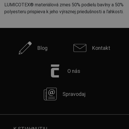
LUMICOTEX® materiálová zmes 50% podielu bavlny a 50%
polyesteru prispieva k jeho výraznej priedušnosti a ľahkosti.
Blog
Kontakt
O nás
Spravodaj
K STIAHNUTIU