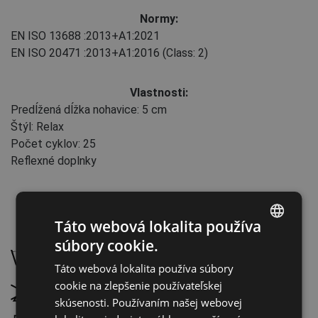
Normy:
EN ISO 13688
:2013+A1:2021
EN ISO 20471
:2013+A1:2016
(Class: 2)
Vlastnosti:
Predĺžená dĺžka nohavice: 5 cm
Štýl: Relax
Počet cyklov: 25
Reflexné doplnky
Táto webová lokalita používa
Údržba:
súbory cookie.
ENGLISH
Prať na 40 °C, normálny proces prania
Táto webová lokalita používa súbory
CZECH
cookie na zlepšenie používateľskej
Nebieliť
HUNGARIAN
skúsenosti. Používaním našej webovej