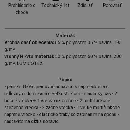
Prehlásenie o
Technický list
Zdieľať
Porovnať
zhode
Materiál:
Vrchná časť oblečenia:
65 % polyester
,
35 % bavlna, 195
g/m²
vrchný HI-VIS materiál:
50 % polyester
,
50 % bavlna, 200
g/m², LUMICOTEX
Popis:
• pánske Hi-Vis pracovné nohavice s náprsenkou a s
reflexnými doplnkami o veľkosti 7 cm • elastický pás • 2
bočné vrecká + 1 vrecko na drobné • 2 multifunkčné
stehenné vrecká • 2 zadné vrecká • 1 veľké multifunkčné
náprsné vrecko • elastické traky so zapínaním na sponu •
nastaviteľná dĺžka nohavíc