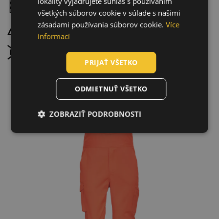
lokality vyjadrujete súhlas s používaním
SLOVAK
Sušenie v bubnovej sušičke, nízka teplota
všetkých súborov cookie v súlade s našimi
ROMANIAN
zásadami používania súborov cookie.
Více
Žehliť pri maximálnej teplote 100 °C
POLISH
informací
GERMAN
Chemické čistenie zakázané
PRIJAŤ VŠETKO
DUTCH
LATVIAN
ODMIETNUŤ VŠETKO
SPANISH
ZOBRAZIŤ PODROBNOSTI
FRENCH