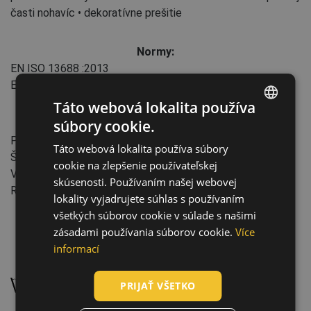
časti nohavíc • dekoratívne prešitie
Normy:
EN ISO 13688
:2013
EN ISO 20471
:2013+A1:2016
(Class: 2)
Táto webová lokalita používa
súbory cookie.
Vlastnosti:
ENGLISH
Predĺžená dĺžka nohavice: 5 cm
Táto webová lokalita používa súbory
CZECH
Štýl: Relax
cookie na zlepšenie používateľskej
Vlastnosti: Vrecká pre nákolenníky
HUNGARIAN
skúsenosti. Používaním našej webovej
Reflexné doplnky
lokality vyjadrujete súhlas s používaním
SLOVAK
všetkých súborov cookie v súlade s našimi
ROMANIAN
zásadami používania súborov cookie.
Více
POLISH
informací
Údržba:
GERMAN
Prať na 40 °C, normálny proces prania
PRIJAŤ VŠETKO
DUTCH