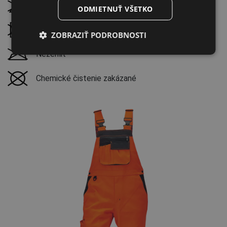
LATVIAN
Nebieliť
ODMIETNUŤ VŠETKO
SPANISH
Nesušiť v bubnovej sušičke
ZOBRAZIŤ PODROBNOSTI
FRENCH
Nežehliť
Chemické čistenie zakázané