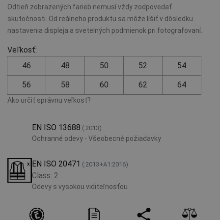
Odtieň zobrazených farieb nemusí vždy zodpovedať
skutočnosti. Od reálneho produktu sa môže líšiť v dôsledku
nastavenia displeja a svetelných podmienok pri fotografovaní.
Veľkosť:
46
48
50
52
54
56
58
60
62
64
Ako určiť správnu veľkosť?
EN ISO 13688
(:2013)
Ochranné odevy - Všeobecné požiadavky
EN ISO 20471
(:2013+A1:2016)
Class: 2
Odevy s vysokou viditeľnosťou