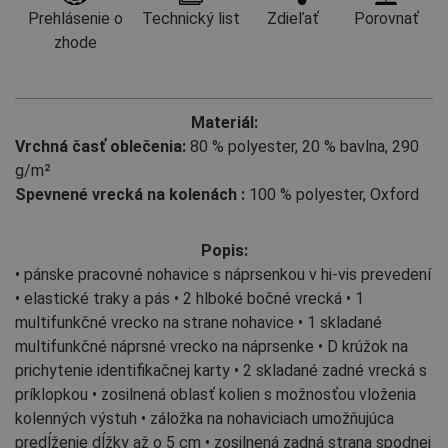
Prehlásenie o
Technický list
Zdieľať
Porovnať
zhode
Materiál:
Vrchná časť oblečenia:
80 % polyester
,
20 % bavlna, 290
g/m²
Spevnené vrecká na kolenách :
100 % polyester, Oxford
Popis:
• pánske pracovné nohavice s náprsenkou v hi-vis prevedení
• elastické traky a pás • 2 hlboké bočné vrecká • 1
multifunkčné vrecko na strane nohavice • 1 skladané
multifunkčné náprsné vrecko na náprsenke • D krúžok na
prichytenie identifikačnej karty • 2 skladané zadné vrecká s
príklopkou • zosilnená oblasť kolien s možnosťou vloženia
kolenných výstuh • záložka na nohaviciach umožňujúca
predĺženie dĺžky až o 5 cm • zosilnená zadná strana spodnej