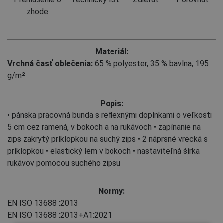
zhode
Materiál:
Vrchná časť oblečenia:
65 % polyester
,
35 % bavlna, 195
g/m²
Popis:
• pánska pracovná bunda s reflexnými doplnkami o veľkosti
5 cm cez ramená, v bokoch a na rukávoch • zapínanie na
zips zakrytý príklopkou na suchý zips • 2 náprsné vrecká s
príklopkou • elastický lem v bokoch • nastaviteľná šírka
rukávov pomocou suchého zipsu
Normy:
EN ISO 13688
:2013
EN ISO 13688
:2013+A1:2021