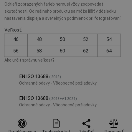
Odtieň zobrazených farieb nemusí vždy zodpovedať
skutočnosti. Od reálneho produktu sa môže líšiť v dôsledku
nastavenia displeja a svetelných podmienok pri fotografovaní.
Veľkosť:
46
48
50
52
54
56
58
60
62
64
Ako určiť správnu veľkosť?
EN ISO 13688
(:2013)
Ochranné odevy - Všeobecné požiadavky
EN ISO 13688
(:2013+A1:2021)
Ochranné odevy - Všeobecné požiadavky
Prehlásenie o
Technický list
Zdieľať
Porovnať