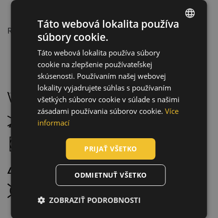
Vlastnosti:
Táto webová lokalita používa
Reflexné doplnky
súbory cookie.
ENGLISH
Táto webová lokalita používa súbory
CZECH
cookie na zlepšenie používateľskej
HUNGARIAN
skúsenosti. Používaním našej webovej
Údržba:
lokality vyjadrujete súhlas s používaním
SLOVAK
Prať na 40 °C, normálny proces prania
všetkých súborov cookie v súlade s našimi
ROMANIAN
zásadami používania súborov cookie.
Více
Nebieliť
POLISH
informací
GERMAN
Sušenie v bubnovej sušičke, nízka teplota
PRIJAŤ VŠETKO
DUTCH
Žehliť pri maximálnej teplote 100 °C
LATVIAN
ODMIETNUŤ VŠETKO
SPANISH
Chemické čistenie zakázané
ZOBRAZIŤ PODROBNOSTI
FRENCH