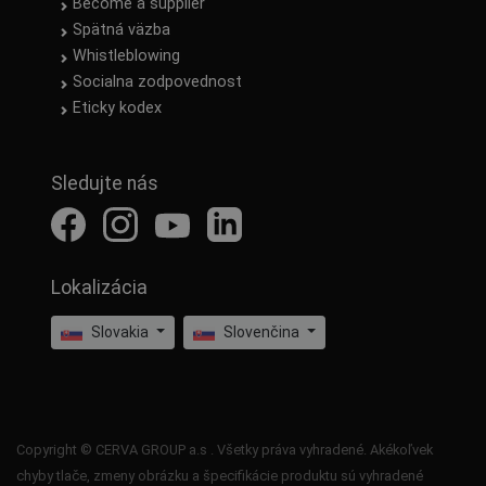
Become a supplier
Spätná väzba
Whistleblowing
Socialna zodpovednost
Eticky kodex
Sledujte nás
Lokalizácia
Slovakia
Slovenčina
Copyright © CERVA GROUP a.s . Všetky práva vyhradené. Akékoľvek
chyby tlače, zmeny obrázku a špecifikácie produktu sú vyhradené