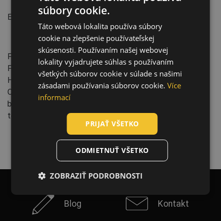
Normy:
súbory cookie.
ENGLISH
EN 12942
:1998+A2:2008
Táto webová lokalita používa súbory
CZECH
cookie na zlepšenie používateľskej
Vlastnosti:
HUNGARIAN
skúsenosti. Používaním našej webovej
Filters packaging: 1 ks
lokality vyjadrujete súhlas s používaním
SLOVAK
Filter type: A1P3
všetkých súborov cookie v súlade s našimi
ROMANIAN
Hmotnosť: 175 g
zásadami používania súborov cookie.
Více
Odporúčaná filtračná ochrana: A - organické pary a plyny s
POLISH
informací
bodom varu > 65 °C, P - tuhé a kvapalné nebezpečné a
GERMAN
toxické častice
PRIJAŤ VŠETKO
DUTCH
LATVIAN
ODMIETNUŤ VŠETKO
SPANISH
ZOBRAZIŤ PODROBNOSTI
FRENCH
Blog
Kontakt