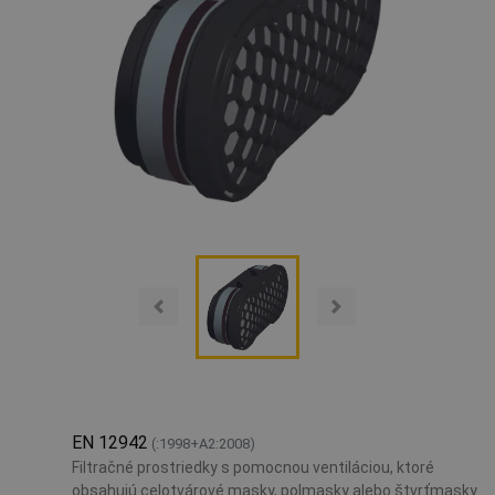
EN 12942
(:1998+A2:2008)
Filtračné prostriedky s pomocnou ventiláciou, ktoré
obsahujú celotvárové masky, polmasky alebo štvrťmasky