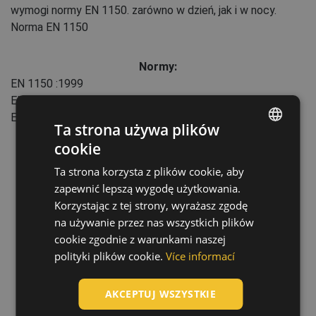
wymogi normy EN 1150. zarówno w dzień, jak i w nocy.
Norma EN 1150
Normy:
EN 1150
:1999
EN 13356
:2001
EN 340
:2003
Ta strona używa plików
cookie
ENGLISH
Ta strona korzysta z plików cookie, aby
CZECH
zapewnić lepszą wygodę użytkowania.
HUNGARIAN
Korzystając z tej strony, wyrażasz zgodę
na używanie przez nas wszystkich plików
SLOVAK
cookie zgodnie z warunkami naszej
ROMANIAN
polityki plików cookie.
Více informací
POLISH
AKCEPTUJ WSZYSTKIE
GERMAN