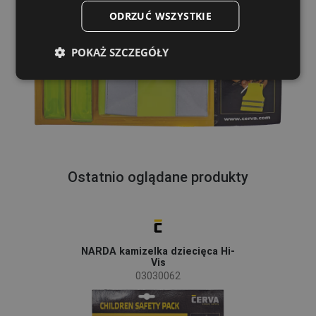
DUTCH
ODRZUĆ WSZYSTKIE
LATVIAN
POKAŻ SZCZEGÓŁY
SPANISH
FRENCH
Ostatnio oglądane produkty
NARDA kamizelka dziecięca Hi-
Vis
03030062