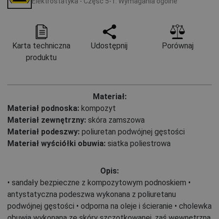
Elektrostatyka - Część 5-1: Wymagania ogólne
Karta techniczna
Udostępnij
Porównaj
produktu
Materiał:
Materiał podnoska:
kompozyt
Materiał zewnętrzny:
skóra zamszowa
Materiał podeszwy:
poliuretan podwójnej gęstości
Materiał wyściółki obuwia:
siatka poliestrowa
Opis:
• sandały bezpieczne z kompozytowym podnoskiem •
antystatyczna podeszwa wykonana z poliuretanu
podwójnej gęstości • odporna na oleje i ścieranie • cholewka
obuwia wykonana ze skóry szczotkowanej, zaś wewnętrzna