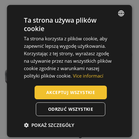
Ta strona używa plików
cookie
ENGLISH
Ta strona korzysta z plików cookie, aby
CZECH
zapewnić lepszą wygodę użytkowania.
HUNGARIAN
Korzystając z tej strony, wyrażasz zgodę
na używanie przez nas wszystkich plików
SLOVAK
cookie zgodnie z warunkami naszej
ROMANIAN
polityki plików cookie.
Více informací
POLISH
AKCEPTUJ WSZYSTKIE
GERMAN
DUTCH
ODRZUĆ WSZYSTKIE
LATVIAN
POKAŻ SZCZEGÓŁY
SPANISH
Technologia
FRENCH