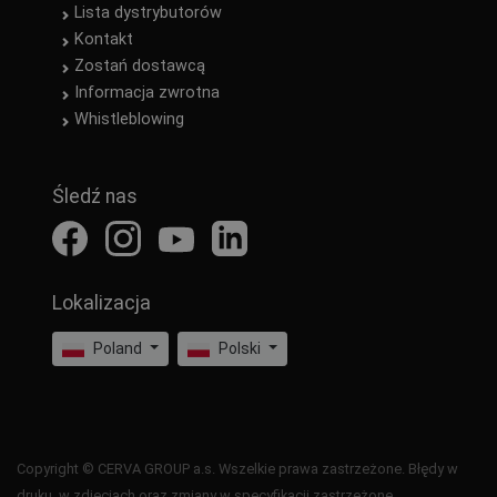
Lista dystrybutorów
Kontakt
Zostań dostawcą
Informacja zwrotna
Whistleblowing
Śledź nas
Lokalizacja
Poland
Polski
Copyright © CERVA GROUP a.s. Wszelkie prawa zastrzeżone. Błędy w
druku, w zdjęciach oraz zmiany w specyfikacji zastrzeżone.