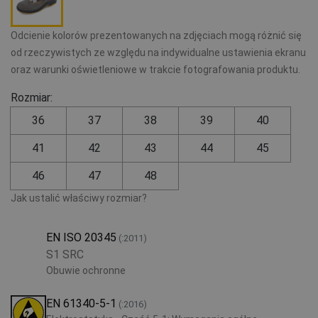
Odcienie kolorów prezentowanych na zdjęciach mogą różnić się
od rzeczywistych ze względu na indywidualne ustawienia ekranu
oraz warunki oświetleniowe w trakcie fotografowania produktu.
Rozmiar:
36
37
38
39
40
41
42
43
44
45
46
47
48
Jak ustalić właściwy rozmiar?
EN ISO 20345
(:2011)
S1 SRC
Obuwie ochronne
EN 61340-5-1
(:2016)