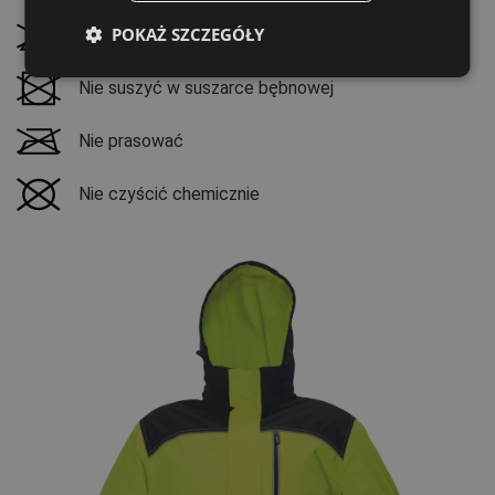
POKAŻ SZCZEGÓŁY
SPANISH
Nie wybielać
FRENCH
Nie suszyć w suszarce bębnowej
Nie prasować
Nie czyścić chemicznie