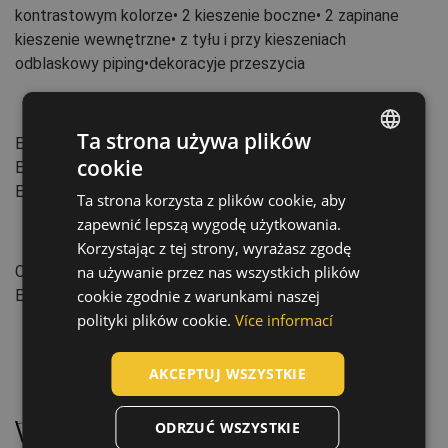
kontrastowym kolorze• 2 kieszenie boczne• 2 zapinane
kieszenie wewnętrzne• z tyłu i przy kieszeniach
odblaskowy piping•dekoracyje przeszycia
Normy:
Ta strona używa plików
EN ISO 13688
:2013
cookie
EN 343
:2003+A1:2007
(31)
ENGLISH
EN ISO 20471
:2013+A1:2016
(Class: 3)
Ta strona korzysta z plików cookie, aby
CZECH
zapewnić lepszą wygodę użytkowania.
HUNGARIAN
Cechy:
Korzystając z tej strony, wyrażasz zgodę
Cechy: Wodoodporność
na używanie przez nas wszystkich plików
SLOVAK
Elementy odblaskowe
cookie zgodnie z warunkami naszej
ROMANIAN
polityki plików cookie.
Více informací
POLISH
AKCEPTUJ WSZYSTKIE
GERMAN
Konserwacja:
DUTCH
ODRZUĆ WSZYSTKIE
Prać w 40 °C, normalny cykl prania
LATVIAN