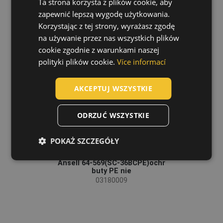
Ta strona korzysta z plików cookie, aby
CZECH
zapewnić lepszą wygodę użytkowania.
HUNGARIAN
Korzystając z tej strony, wyrażasz zgodę
na używanie przez nas wszystkich plików
SLOVAK
cookie zgodnie z warunkami naszej
ROMANIAN
polityki plików cookie.
Více informací
POLISH
AKCEPTUJ WSZYSTKIE
GERMAN
DUTCH
Ostatnio oglądane produkty
ODRZUĆ WSZYSTKIE
LATVIAN
POKAŻ SZCZEGÓŁY
SPANISH
FRENCH
Ansell 64-569(SC-36BCPE)ochr
buty PE nie
03180009