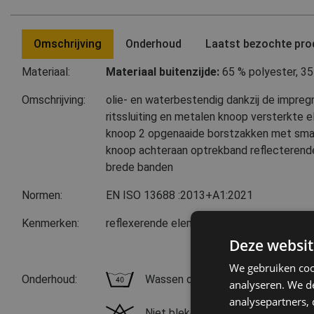
Omschrijving
Onderhoud
Laatst bezochte pro
Materiaal:
Materiaal buitenzijde:
65 % polyester
,
35
Omschrijving:
olie- en waterbestendig dankzij de impreg
ritssluiting en metalen knoop versterkte
knoop 2 opgenaaide borstzakken met sma
knoop achteraan optrekband reflecterend
brede banden
Normen:
EN ISO 13688
:2013+A1:2021
Kenmerken:
reflexerende elementen
Deze websit
We gebruiken coo
Onderhoud:
Wassen op 40 °C, normaal waspro
analyseren. We de
analysepartners,
Niet bleken