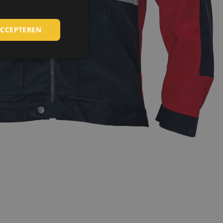
SLOVAK
ACCEPTEREN
ROMANIAN
POLISH
GERMAN
DUTCH
LATVIAN
SPANISH
FRENCH