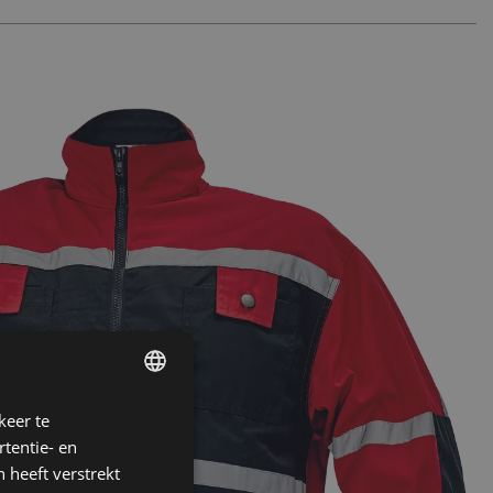
keer te
ENGLISH
tentie- en
CZECH
 heeft verstrekt
HUNGARIAN