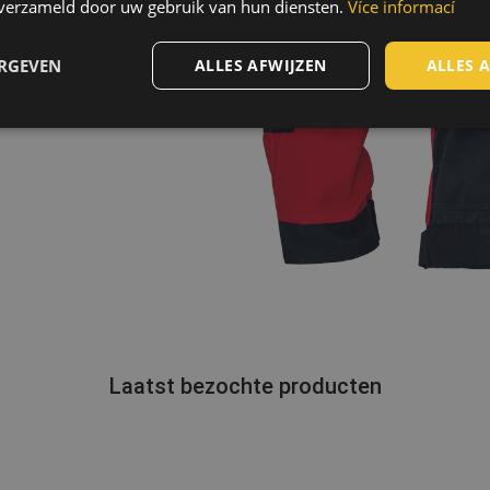
n verzameld door uw gebruik van hun diensten.
Více informací
peratuur
ERGEVEN
ALLES AFWIJZEN
ALLES 
 110 °C
Laatst bezochte producten