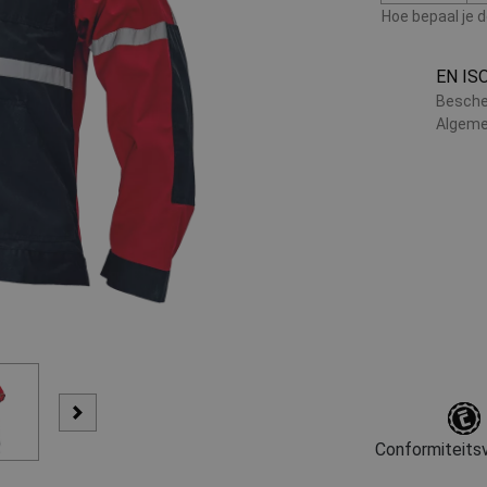
Hoe bepaal je 
EN IS
Besche
Algeme
Conformiteitsv