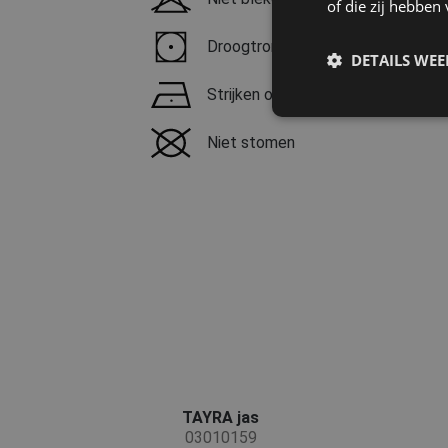
of die zij hebbe
Droogtrommel mogelijk, lage tem
DETAILS WE
Strijken op maximale temperatuur
Niet stomen
TAYRA jas
03010159