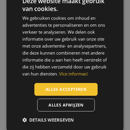
Deze website maakt gebruik
van cookies.
ENGLISH
PLUM 4752 pH PLUM 4752
PL
EyeNEUTRAL 200 ml
We gebruiken cookies om inhoud en
CZECH
9911002799999
advertenties te personaliseren en om ons
HUNGARIAN
verkeer te analyseren. We delen ook
informatie over uw gebruik van onze site
SLOVAK
met onze advertentie- en analysepartners,
ROMANIAN
die deze kunnen combineren met andere
POLISH
informatie die u aan hen heeft verstrekt of
die zij hebben verzameld door uw gebruik
GERMAN
van hun diensten.
Více informací
DUTCH
LATVIAN
ALLES ACCEPTEREN
SPANISH
ALLES AFWIJZEN
FRENCH
DETAILS WEERGEVEN