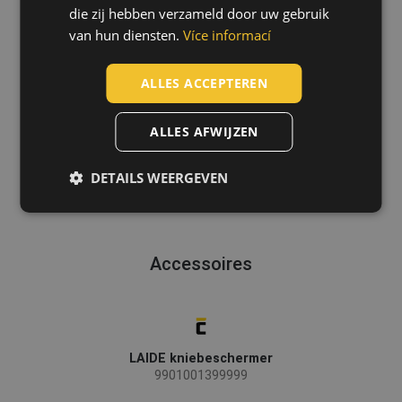
die zij hebben verzameld door uw gebruik
GERMAN
van hun diensten.
Více informací
DUTCH
LATVIAN
ALLES ACCEPTEREN
SPANISH
ALLES AFWIJZEN
FRENCH
DETAILS WEERGEVEN
Accessoires
LAIDE kniebeschermer
9901001399999