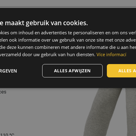
ducten
e maakt gebruik van cookies.
evezel
,
24 %
kies om inhoud en advertenties te personaliseren en om ons ver
elastaan, 200 g/m²
len ook informatie over uw gebruik van onze site met onze adver
 die deze kunnen combineren met andere informatie die u aan hen
n de winter met een
n verzameld door uw gebruik van hun diensten.
Více informací
boevezel • verlengde
ERGEVEN
ALLES AFWIJZEN
ALLES 
ces
 110 °C