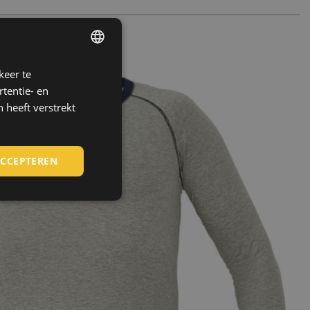
keer te
ENGLISH
tentie- en
CZECH
 heeft verstrekt
HUNGARIAN
SLOVAK
ACCEPTEREN
ROMANIAN
POLISH
GERMAN
DUTCH
LATVIAN
SPANISH
FRENCH