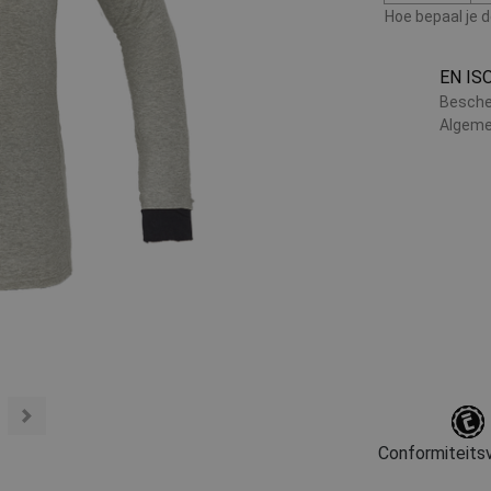
Hoe bepaal je 
EN IS
Besche
Algeme
Conformiteitsv