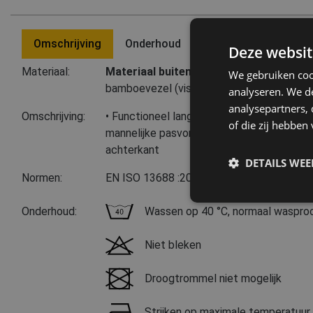
Omschrijving
Onderhoud
Laatst bezochte pro
Deze websit
Materiaal:
Materiaal buitenzijde:
47 % soja-protein
We gebruiken coo
bamboevezel (viscose)
,
24 % katoen
,
5 % 
analyseren. We de
analysepartners,
Omschrijving:
• Functioneel lange mouwen t-short voor i
of die zij hebbe
mannelijke pasvorm • toevoeging van bam
achterkant
DETAILS WE
Normen:
EN ISO 13688
:2013
Onderhoud:
Wassen op 40 °C, normaal waspro
Niet bleken
Droogtrommel niet mogelijk
Strijken op maximale temperatuur