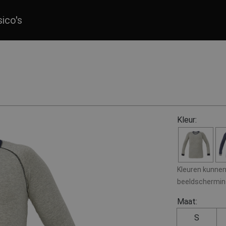
sico's
Kleur:
Kleuren kunnen 
beeldscherminst
Maat:
S