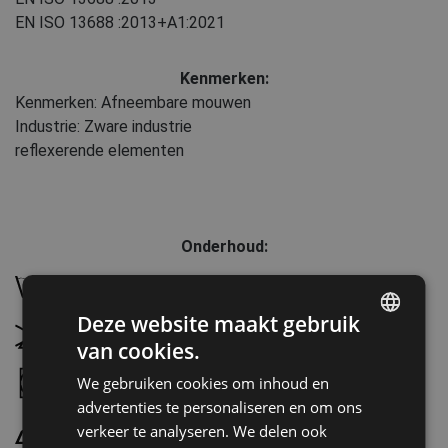
EN ISO 13688
:2013+A1:2021
Kenmerken:
Kenmerken: Afneembare mouwen
Industrie: Zware industrie
reflexerende elementen
Onderhoud:
Wassen op 40 °C, normaal wasproces
Deze website maakt gebruik
Niet bleken
van cookies.
ENGLISH
We gebruiken cookies om inhoud en
Droogtrommel mogelijk, lage temperatuur
CZECH
advertenties te personaliseren en om ons
HUNGARIAN
verkeer te analyseren. We delen ook
Strijken op maximale temperatuur 110 °C