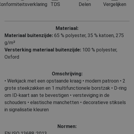
onformiteitsverklaring
TDS
Delen
Vergelijken
Materiaal:
Materiaal buitenzijde:
65 % polyester
,
35 % katoen, 275
g/m²
Versterking materiaal buitenzijde:
100 % polyester,
Oxford
Omschrijving:
• Werkjack met een opstaande kraag • modern patroon • 2
grote steekzakken en 1 multifunctionele borstzak • D-ring
om ID-kaart aan te bevestigen • versteviging in de
schouders • elastische manchetten • decoratieve stiksels
in signalisatie kleuren
Normen:
EN ISO 13688
:2013