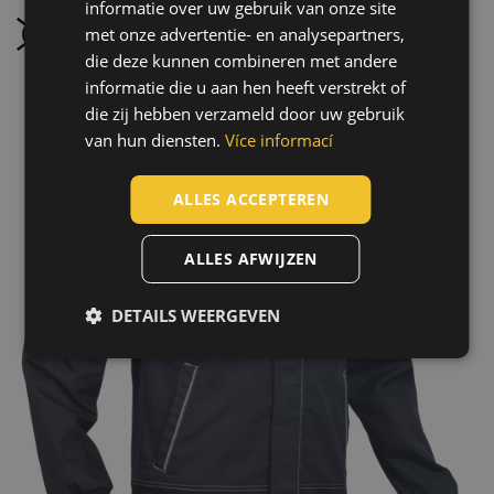
informatie over uw gebruik van onze site
SLOVAK
met onze advertentie- en analysepartners,
Niet stomen
ROMANIAN
die deze kunnen combineren met andere
POLISH
informatie die u aan hen heeft verstrekt of
die zij hebben verzameld door uw gebruik
GERMAN
van hun diensten.
Více informací
DUTCH
LATVIAN
ALLES ACCEPTEREN
SPANISH
ALLES AFWIJZEN
FRENCH
DETAILS WEERGEVEN