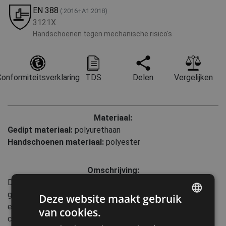
EN 388
(:2016+A1:2018)
3121X
Handschoenen tegen mechanische risico's
onformiteitsverklaring
TDS
Delen
Vergelijken
Materiaal:
Gedipt materiaal:
polyurethaan
Handschoenen materiaal:
polyester
Omschrijving:
Deze naadloos gebreide polyester handschoenen zijn
gecoat met PU en bieden uitstekende vingergevoeligheid
Deze website maakt gebruik
en grip in droge omstandigheden. Dankzij de ademende
van cookies.
ENGLISH
constructie en 13 gauge-dikte zijn ze comfortabel om