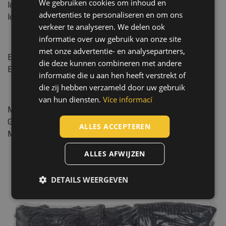
We gebruiken cookies om inhoud en
langdurig te dragen, ideaal voor licht assemblagewerk,
CZECH
advertenties te personaliseren en om ons
logistiek en inspectie.
HUNGARIAN
verkeer te analyseren. We delen ook
informatie over uw gebruik van onze site
SLOVAK
Normen:
met onze advertentie- en analysepartners,
EN ISO 21420
:2020
ROMANIAN
die deze kunnen combineren met andere
EN 388
:2016+A1:2018
(3121X)
POLISH
informatie die u aan hen heeft verstrekt of
die zij hebben verzameld door uw gebruik
GERMAN
Kenmerken:
van hun diensten.
Více informací
DUTCH
Manchet type: gebreid
Gedipt gebied: Palm, Vingers, Vingertoppen
LATVIAN
ALLES ACCEPTEREN
Maat: 13 GG
SPANISH
ALLES AFWIJZEN
FRENCH
DETAILS WEERGEVEN