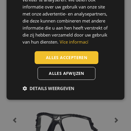
informatie over uw gebruik van onze site
SLOVAK
met onze advertentie- en analysepartners,
ROMANIAN
die deze kunnen combineren met andere
POLISH
informatie die u aan hen heeft verstrekt of
die zij hebben verzameld door uw gebruik
GERMAN
van hun diensten.
Více informací
DUTCH
Accessoires
LATVIAN
ALLES ACCEPTEREN
SPANISH
ALLES AFWIJZEN
FRENCH
3M foam insert into bril
SOLUS1000G-E
DETAILS WEERGEVEN
0504008799999