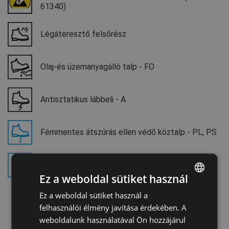
61340)
Légáteresztő felsőrész
Olaj-és üzemanyagálló talp - FO
Antisztatikus lábbeli - A
Fémmentes átszúrás ellen védő köztalp - PL, PS
Kompozit lábujjvédő - S
Ez a weboldal sütiket használ
Ez a weboldal sütiket használ a
ENGLISH
felhasználói élmény javítása érdekében. A
CZECH
weboldalunk használatával Ön hozzájárul
HUNGARIAN