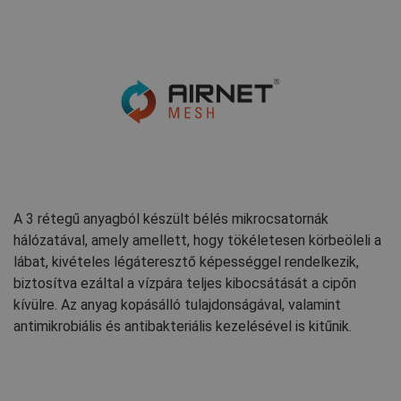
A 3 rétegű anyagból készült bélés mikrocsatornák
hálózatával, amely amellett, hogy tökéletesen körbeöleli a
lábat, kivételes légáteresztő képességgel rendelkezik,
biztosítva ezáltal a vízpára teljes kibocsátását a cipőn
kívülre. Az anyag kopásálló tulajdonságával, valamint
antimikrobiális és antibakteriális kezelésével is kitűnik.