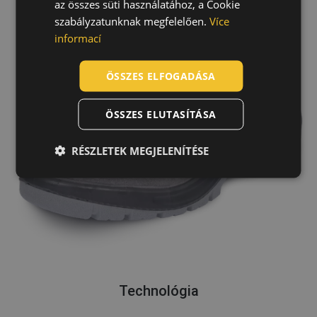
az összes süti használatához, a Cookie
szabályzatunknak megfelelően.
Více
SLOVAK
informací
ROMANIAN
POLISH
ÖSSZES ELFOGADÁSA
GERMAN
ÖSSZES ELUTASÍTÁSA
DUTCH
LATVIAN
RÉSZLETEK MEGJELENÍTÉSE
SPANISH
FRENCH
Technológia