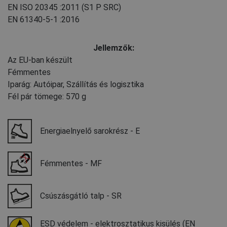
EN ISO 20345
:2011
(S1 P SRC)
EN 61340-5-1
:2016
Jellemzők:
Az EU-ban készült
Fémmentes
Iparág: Autóipar, Szállítás és logisztika
Fél pár tömege: 570 g
Energiaelnyelő sarokrész - E
Fémmentes - MF
Csúszásgátló talp - SR
ESD védelem - elektrosztatikus kisülés (EN