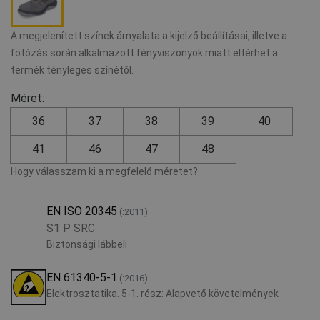
A megjelenített színek árnyalata a kijelző beállításai, illetve a
fotózás során alkalmazott fényviszonyok miatt eltérhet a
termék tényleges színétől.
Méret:
36
37
38
39
40
41
46
47
48
Hogy válasszam ki a megfelelő méretet?
EN ISO 20345
(:2011)
S1 P SRC
Biztonsági lábbeli
EN 61340-5-1
(:2016)
Elektrosztatika. 5-1. rész: Alapvető követelmények