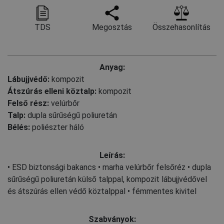
TDS
Megosztás
Összehasonlítás
Anyag:
Lábujjvédő:
kompozit
Átszúrás elleni köztalp:
kompozit
Felső rész:
velúrbőr
Talp:
dupla sűrűségű poliuretán
Bélés:
poliészter háló
Leírás:
• ESD biztonsági bakancs • marha velúrbőr felsőréz • dupla
sűrűségű poliuretán külső talppal, kompozit lábujjvédővel
és átszúrás ellen védő köztalppal • fémmentes kivitel
Szabványok: