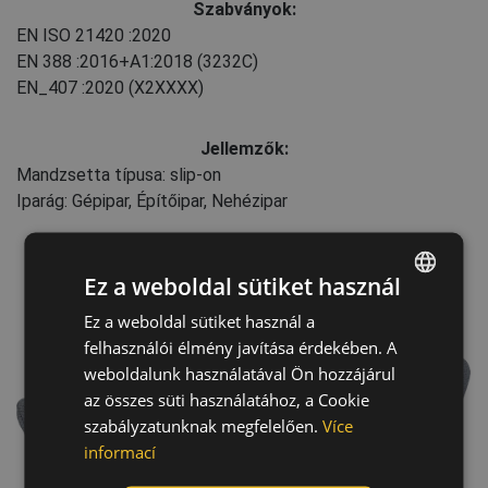
Szabványok:
EN ISO 21420
:2020
EN 388
:2016+A1:2018
(3232C)
EN_407
:2020
(X2XXXX)
Jellemzők:
Mandzsetta típusa: slip-on
Iparág: Gépipar, Építőipar, Nehézipar
Ez a weboldal sütiket használ
Ez a weboldal sütiket használ a
ENGLISH
felhasználói élmény javítása érdekében. A
CZECH
weboldalunk használatával Ön hozzájárul
HUNGARIAN
az összes süti használatához, a Cookie
szabályzatunknak megfelelően.
Více
SLOVAK
informací
ROMANIAN