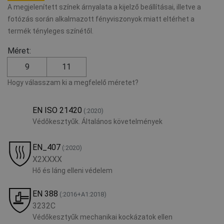
A megjelenített színek árnyalata a kijelző beállításai, illetve a
fotózás során alkalmazott fényviszonyok miatt eltérhet a
termék tényleges színétől.
Méret:
9
11
Hogy válasszam ki a megfelelő méretet?
EN ISO 21420
(:2020)
Védőkesztyűk. Általános követelmények
EN_407
(:2020)
X2XXXX
Hő és láng elleni védelem
EN 388
(:2016+A1:2018)
3232C
Védőkesztyűk mechanikai kockázatok ellen