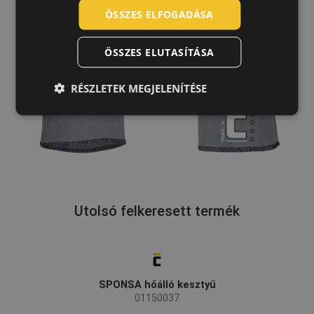
POLISH
ÖSSZES ELFOGADÁSA
GERMAN
ÖSSZES ELUTASÍTÁSA
DUTCH
LATVIAN
RÉSZLETEK MEGJELENÍTÉSE
SPANISH
FRENCH
Utolsó felkeresett termék
SPONSA hőálló kesztyű
01150037