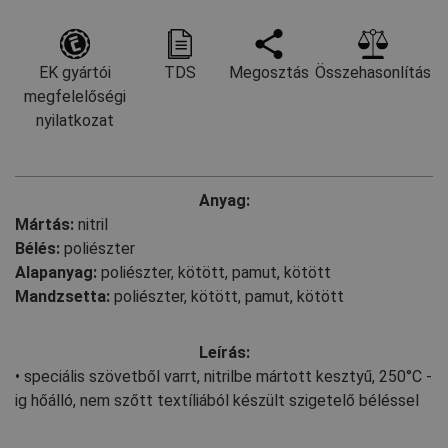
EK gyártói
TDS
Megosztás
Összehasonlítás
megfelelőségi
nyilatkozat
Anyag:
Mártás:
nitril
Bélés:
poliészter
Alapanyag:
poliészter, kötött
,
pamut, kötött
Mandzsetta:
poliészter, kötött
,
pamut, kötött
Leírás:
• speciális szövetből varrt, nitrilbe mártott kesztyű, 250°C -
ig hőálló, nem szőtt textíliából készült szigetelő béléssel