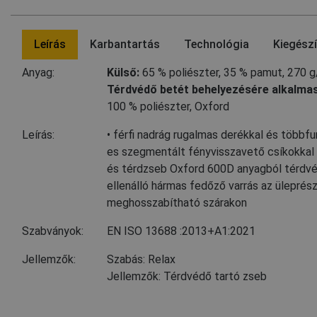
Leírás
Karbantartás
Technológia
Kiegész
Anyag:
Külső:
65 % poliészter
,
35 % pamut, 270 
Térdvédő betét behelyezésére alkalma
100 % poliészter, Oxford
Leírás:
• férfi nadrág rugalmas derékkal és többf
es szegmentált fényvisszavető csíkokkal 
és térdzseb Oxford 600D anyagból térdv
ellenálló hármas fedőző varrás az üleprés
meghosszabítható szárakon
Szabványok:
EN ISO 13688
:2013+A1:2021
Jellemzők:
Szabás: Relax
Jellemzők: Térdvédő tartó zseb