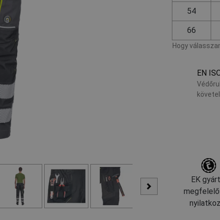
54
66
Hogy válasszam
EN IS
Védőru
követe
EK gyárt
megfelelő
nyilatko