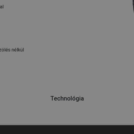
al
ölés nélkül
Technológia
ró alkatrész, nagy különbség”.