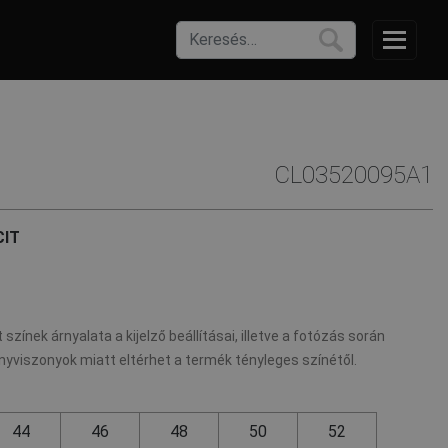
CL03520095A1
IT
 színek árnyalata a kijelző beállításai, illetve a fotózás során
nyviszonyok miatt eltérhet a termék tényleges színétől.
44
46
48
50
52