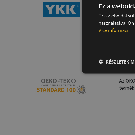
Az YKK 
Ez a webolda
megalak
Ez a weboldal süt
a minős
használatával Ön 
Více informací
RÉSZLETEK M
Az ÖKO-
termék 