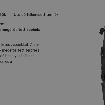
ítők
Utolsó felkeresett termék
g/m²
s megerősített zsebek:
unkciós zsebekkel, 7 cm-
• megerősített térdrész
édő behelyezéséhez •
zen és a