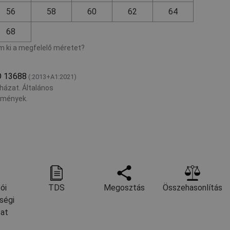
56
58
60
62
64
68
 ki a megfelelő méretet?
O 13688
(:2013+A1:2021)
házat. Általános
lmények.
ói
TDS
Megosztás
Összehasonlítás
ségi
zat