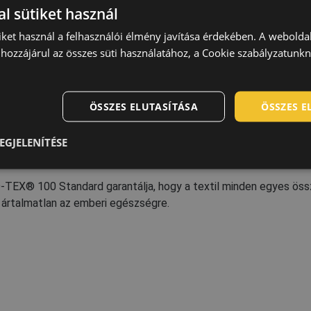
termékei kicsik, de nagyon értékesek minden felhasználó számá
l sütiket használ
ulása óta. Az YKK termékek „világklasszis teljesítményt” nyújtan
iket használ a felhasználói élmény javítása érdekében. A webolda
ég, és a környezettudatosság tekintetében is.
hozzájárul az összes süti használatához, a Cookie szabályzatunk
ÖSSZES ELUTASÍTÁSA
ÖSSZES 
EGJELENÍTÉSE
TEX® 100 Standard garantálja, hogy a textil minden egyes öss
ártalmatlan az emberi egészségre.