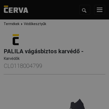
Termékek
Védőkesztyűk
PALILA vágásbiztos karvédő -
Karvédők
CL0118004799