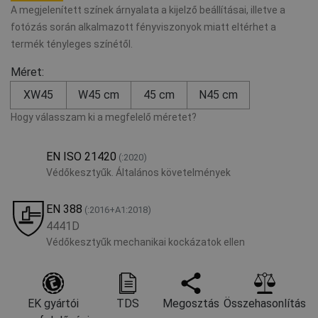
A megjelenített színek árnyalata a kijelző beállításai, illetve a
fotózás során alkalmazott fényviszonyok miatt eltérhet a
termék tényleges színétől.
Méret:
XW45
W45 cm
45 cm
N45 cm
Hogy válasszam ki a megfelelő méretet?
EN ISO 21420
(:2020)
Védőkesztyűk. Általános követelmények
EN 388
(:2016+A1:2018)
4441D
Védőkesztyűk mechanikai kockázatok ellen
EK gyártói
TDS
Megosztás
Összehasonlítás