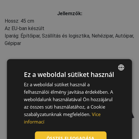
Jellemzők:
Hossz: 45 cm
Az EU-ban készült
Iparág: Építőipar, Szállítás és logisztika, Nehézipar, Autóipar,
Gépipar
Ez a weboldal sütiket használ
Ez a weboldal sütiket használ a
ENGLISH
felhasználói élmény javítása érdekében. A
CZECH
weboldalunk használatával Ön hozzájárul
HUNGARIAN
az összes süti használatához, a Cookie
szabályzatunknak megfelelően.
Více
SLOVAK
informací
ROMANIAN
POLISH
ÖSSZES ELFOGADÁSA