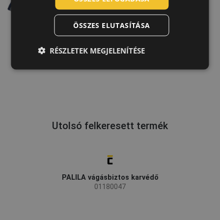
GERMAN
ÖSSZES ELUTASÍTÁSA
DUTCH
LATVIAN
RÉSZLETEK MEGJELENÍTÉSE
SPANISH
FRENCH
Utolsó felkeresett termék
PALILA vágásbiztos karvédő
01180047