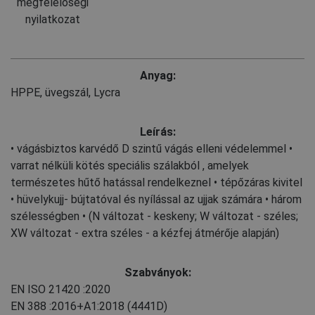
megfelelőségi
nyilatkozat
Anyag:
HPPE
,
üvegszál
,
Lycra
Leírás:
• vágásbiztos karvédő D szintű vágás elleni védelemmel •
varrat nélküli kötés speciális szálakból , amelyek
természetes hűtő hatással rendelkeznel • tépőzáras kivitel
• hüvelykujj- bújtatóval és nyílással az ujjak számára • három
szélességben • (N változat - keskeny; W változat - széles;
XW változat - extra széles - a kézfej átmérője alapján)
Szabványok:
EN ISO 21420
:2020
EN 388
:2016+A1:2018
(4441D)