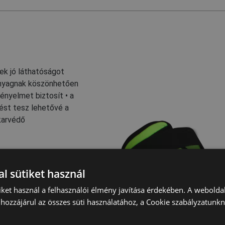
nek jó láthatóságot
 anyagnak köszönhetően
nyelmet biztosít • a
dést tesz lehetővé a
karvédő
l sütiket használ
ás és logisztika
iket használ a felhasználói élmény javítása érdekében. A webolda
hozzájárul az összes süti használatához, a Cookie szabályzatunk