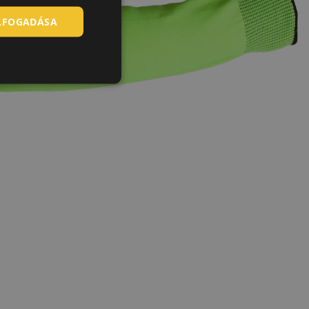
ELFOGADÁSA
SLOVAK
ROMANIAN
POLISH
GERMAN
DUTCH
LATVIAN
SPANISH
FRENCH