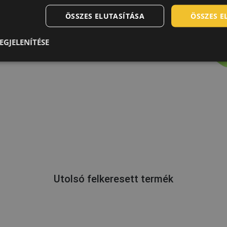
ÖSSZES ELUTASÍTÁSA
ÖSSZES 
EGJELENÍTÉSE
Utolsó felkeresett termék