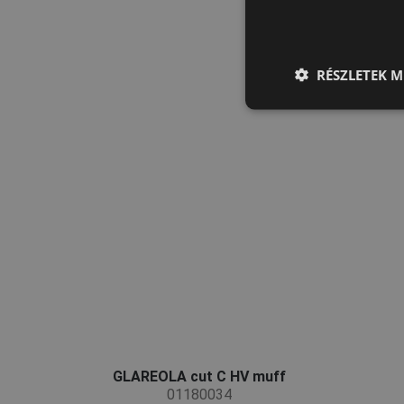
RÉSZLETEK M
GLAREOLA cut C HV muff
01180034