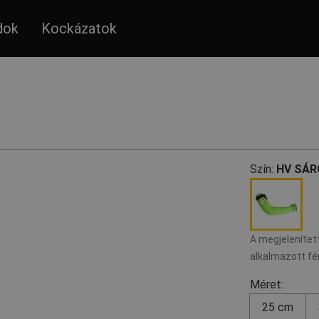
dok
Kockázatok
Szín:
HV SÁR
A megjelenített
alkalmazott fé
Méret:
25 cm