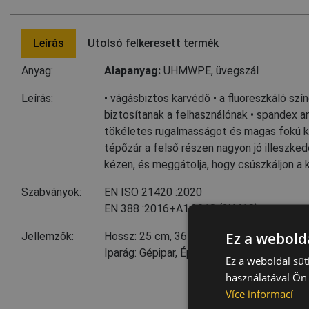
Leírás
Utolsó felkeresett termék
Anyag:
Alapanyag:
UHMWPE
,
üvegszál
Leírás:
• vágásbiztos karvédő • a fluoreszkáló szí
biztosítanak a felhasználónak • spandex
tökéletes rugalmasságot és magas fokú ké
tépőzár a felső részen nagyon jó illeszke
kézen, és meggátolja, hogy csúszkáljon a 
Szabványok:
EN ISO 21420
:2020
EN 388
:2016+A1:2018
(3X41C)
Ez a webolda
Jellemzők:
Hossz: 25 cm, 36 cm, 45 cm, 56 cm
Iparág: Gépipar, Építőipar, Autóipar, Szállít
Ez a weboldal süt
használatával Ön 
Více informací