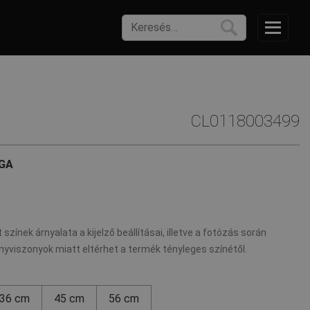
CL0118003499
GA
 színek árnyalata a kijelző beállításai, illetve a fotózás során
nyviszonyok miatt eltérhet a termék tényleges színétől.
36 cm
45 cm
56 cm