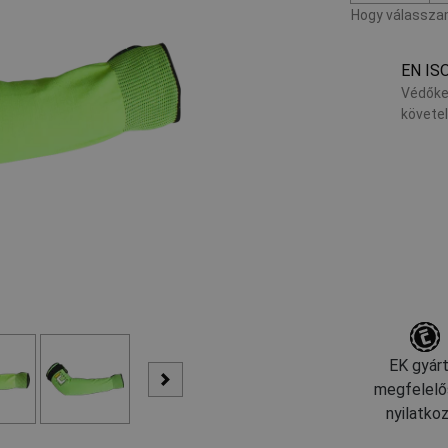
Hogy válasszam
EN IS
Védőke
követe
EK gyárt
megfelelő
nyilatko