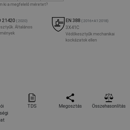
 ki a megfelelő méretet?
O 21420
EN 388
(:2020)
(:2016+A1:2018)
sztyűk. Általános
3X41C
lmények
Védőkesztyűk mechanikai
kockázatok ellen
ói
TDS
Megosztás
Összehasonlítás
ségi
zat