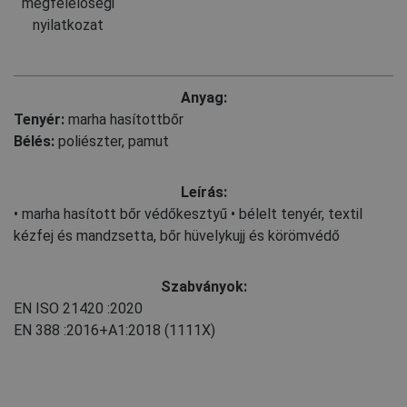
megfelelőségi
nyilatkozat
Anyag:
Tenyér:
marha hasítottbőr
Bélés:
poliészter
,
pamut
Leírás:
• marha hasított bőr védőkesztyű • bélelt tenyér, textil
kézfej és mandzsetta, bőr hüvelykujj és körömvédő
Szabványok:
EN ISO 21420
:2020
EN 388
:2016+A1:2018
(1111X)