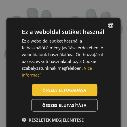
Ez a weboldal sütiket használ
Ez a weboldal sütiket használ a
ENGLISH
felhasználói élmény javítása érdekében. A
CZECH
weboldalunk használatával Ön hozzájárul
HUNGARIAN
az összes süti használatához, a Cookie
szabályzatunknak megfelelően.
Více
SLOVAK
informací
ROMANIAN
POLISH
ÖSSZES ELFOGADÁSA
GERMAN
ÖSSZES ELUTASÍTÁSA
DUTCH
LATVIAN
RÉSZLETEK MEGJELENÍTÉSE
Utolsó felkeresett termék
SPANISH