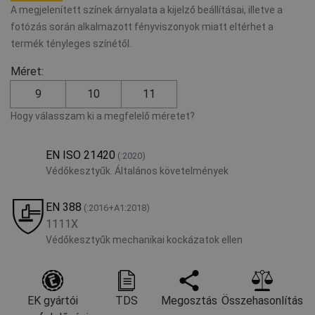
A megjelenített színek árnyalata a kijelző beállításai, illetve a
fotózás során alkalmazott fényviszonyok miatt eltérhet a
termék tényleges színétől.
Méret:
9
10
11
Hogy válasszam ki a megfelelő méretet?
EN ISO 21420
(:2020)
Védőkesztyűk. Általános követelmények
EN 388
(:2016+A1:2018)
1111X
Védőkesztyűk mechanikai kockázatok ellen
EK gyártói
TDS
Megosztás
Összehasonlítás