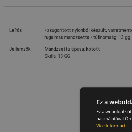
Leírás:
• zsugorított nylonból készült, varratment
rugalmas mandzsetta • tűfinomság: 13 gg
Jellemzők:
Mandzsetta típusa: kötött
Skála: 13 GG
Ez a webolda
Ez a weboldal süt
használatával Ön 
Více informací