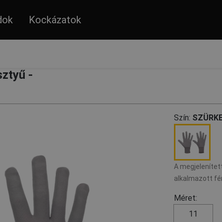
dok
Kockázatok
ztyű -
Szín:
SZÜRK
A megjelenített
alkalmazott fé
Méret:
11