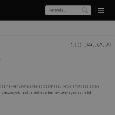
CL0104002999
E
 színek árnyalata a kijelző beállításai, illetve a fotózás során
nyviszonyok miatt eltérhet a termék tényleges színétől.