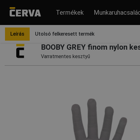
Termékek
Munkaruhacsalá
Termékek
Védőkesztyűk
Textil védőkesztyűk
Leírás
Utolsó felkeresett termék
BOOBY GREY finom nylon kes
Varratmentes kesztyű