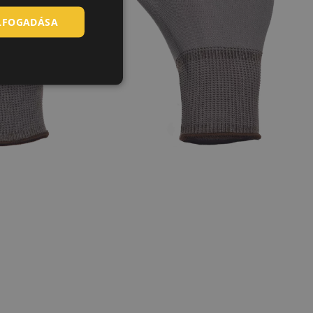
ELFOGADÁSA
SLOVAK
ROMANIAN
POLISH
GERMAN
DUTCH
LATVIAN
SPANISH
FRENCH