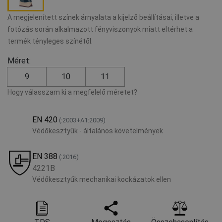
A megjelenített színek árnyalata a kijelző beállításai, illetve a
fotózás során alkalmazott fényviszonyok miatt eltérhet a
termék tényleges színétől.
Méret:
9
10
11
Hogy válasszam ki a megfelelő méretet?
EN 420
(:2003+A1:2009)
Védőkesztyűk - általános követelmények
EN 388
(:2016)
4221B
Védőkesztyűk mechanikai kockázatok ellen