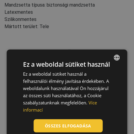
Mandzsetta típusa: biztonsági mandzsetta
Latexmentes
Szilikonmentes
Mártott terület: Tele
Ez a weboldal sütiket használ
Ez a weboldal sütiket használ a
ENGLISH
felhasználói élmény javítása érdekében. A
CZECH
weboldalunk használatával Ön hozzájárul
HUNGARIAN
az összes süti használatához, a Cookie
szabályzatunknak megfelelően.
Více
SLOVAK
informací
ROMANIAN
POLISH
ÖSSZES ELFOGADÁSA
GERMAN