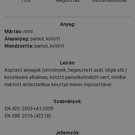
TDS
Megosztás
Összehasonlítás
Anyag:
Mártás:
nitril
Alapanyag:
pamut, kötött
Mandzsetta:
pamut, kötött
Leírás:
Koptató anyagok (öntvények, hegesztett acél, tégla stb.)
kezelésére alkalmas, kötött pamutkelméből varrt, nitrilbe
mártott antisztatikus kesztyű merev mşizsettával.
Szabványok:
EN 420
:2003+A1:2009
EN 388
:2016
(4221B)
Jellemzők: