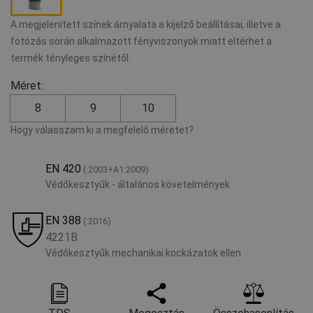
A megjelenített színek árnyalata a kijelző beállításai, illetve a
fotózás során alkalmazott fényviszonyok miatt eltérhet a
termék tényleges színétől.
Méret:
8
9
10
Hogy válasszam ki a megfelelő méretet?
EN 420
(:2003+A1:2009)
Védőkesztyűk - általános követelmények
EN 388
(:2016)
4221B
Védőkesztyűk mechanikai kockázatok ellen