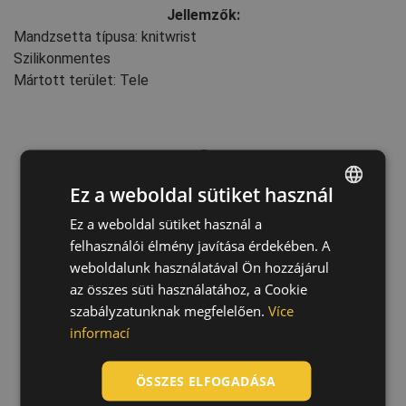
Jellemzők:
Mandzsetta típusa: knitwrist
Szilikonmentes
Mártott terület: Tele
Ez a weboldal sütiket használ
Ez a weboldal sütiket használ a
ENGLISH
felhasználói élmény javítása érdekében. A
CZECH
weboldalunk használatával Ön hozzájárul
HUNGARIAN
az összes süti használatához, a Cookie
szabályzatunknak megfelelően.
Více
SLOVAK
informací
ROMANIAN
POLISH
ÖSSZES ELFOGADÁSA
GERMAN