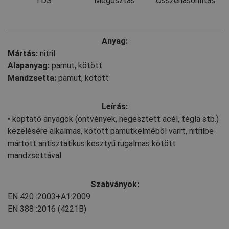
TDS
Megosztás
Összehasonlítás
Anyag:
Mártás:
nitril
Alapanyag:
pamut, kötött
Mandzsetta:
pamut, kötött
Leírás:
• koptató anyagok (öntvények, hegesztett acél, tégla stb.)
kezelésére alkalmas, kötött pamutkelméből varrt, nitrilbe
mártott antisztatikus kesztyű rugalmas kötött
mandzsettával
Szabványok:
EN 420
:2003+A1:2009
EN 388
:2016
(4221B)