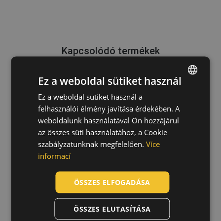
Kapcsolódó termékek
Ez a weboldal sütiket használ
Ez a weboldal sütiket használ a
ENGLISH
3M Secure Click HF-800SD
felhasználói élmény javítása érdekében. A
félálarc
CZECH
weboldalunk használatával Ön hozzájárul
07020077
HUNGARIAN
az összes süti használatához, a Cookie
szabályzatunknak megfelelően.
Více
SLOVAK
informací
ROMANIAN
POLISH
ÖSSZES ELFOGADÁSA
GERMAN
ÖSSZES ELUTASÍTÁSA
DUTCH