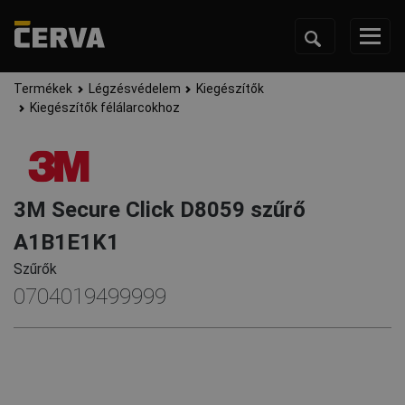
Termékek
Légzésvédelem
Kiegészítők
Kiegészítők félálarcokhoz
3M Secure Click D8059 szűrő
A1B1E1K1
Szűrők
0704019499999