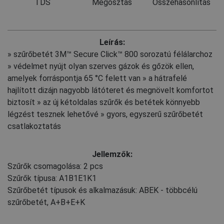
TDS
Megosztás
Összehasonlítás
Leírás:
» szűrőbetét 3M™ Secure Click™ 800 sorozatú félálarchoz
» védelmet nyújt olyan szerves gázok és gőzök ellen,
amelyek forráspontja 65 °C felett van » a hátrafelé
hajlított dizájn nagyobb látóteret és megnövelt komfortot
biztosít » az új kétoldalas szűrők és betétek könnyebb
légzést tesznek lehetővé » gyors, egyszerű szűrőbetét
csatlakoztatás
Jellemzők:
Szűrők csomagolása: 2 pcs
Szűrők típusa: A1B1E1K1
Szűrőbetét típusok és alkalmazásuk: ABEK - többcélú
szűrőbetét, A+B+E+K