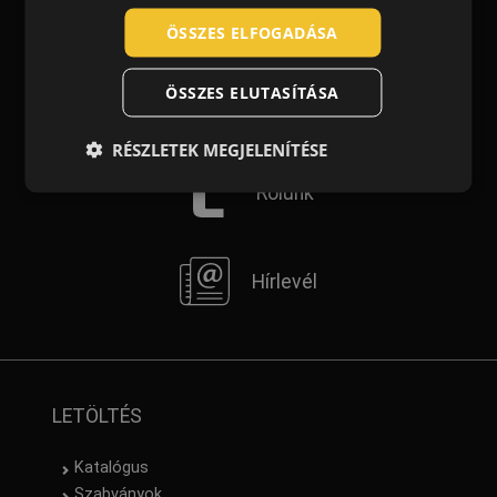
Blog
POLISH
ÖSSZES ELFOGADÁSA
GERMAN
ÖSSZES ELUTASÍTÁSA
DUTCH
Kapcsolat
LATVIAN
RÉSZLETEK MEGJELENÍTÉSE
SPANISH
Rólunk
FRENCH
Hírlevél
LETÖLTÉS
Katalógus
Szabványok