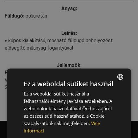
Anyag:
Füldugó:
poliuretán
Leírás:
» kúpos kialakítású, mosható füldugó behelyezést
elősegítő műanyag fogantyúval
Jellemzők:
Rögzítő rendszer: Füldugók
Védelmi rendszer: Passzív
Ez a weboldal sütiket használ
SNR - Egyszerűsített csillapítási érték: 28 dB
Ez a weboldal sütiket használ a
ENGLISH
felhasználói élmény javítása érdekében. A
CZECH
weboldalunk használatával Ön hozzájárul
HUNGARIAN
az összes süti használatához, a Cookie
szabályzatunknak megfelelően.
Více
SLOVAK
informací
ROMANIAN