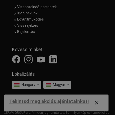
Viszonteladó partnerek
Írjon nekünk
Együttműködés
Visszajelzés
Bejelentés
Kövess minket!
Lokalizálás
Hungary
Magyar
Tekintsd meg akciós ajánlatainkat!
close
CERVA GROUP a.s. Minden jog fenntartva. Bármilyen kép és termékleírás