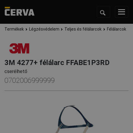
Termékek
Légzésvédelem
Teljes és félálarcok
Félálarcok
3M 4277+ félálarc FFABE1P3RD
cserélhető
0702006999999