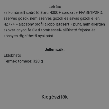
Leírás:
»» kombinált szűrőfélálarc 4000+ sorozat » FFABE1P3RD,
szerves gőzök, nem szerves gőzök és savas gázok ellen,
4277+ » alacsony profil a jobb látásért » puha, nem allergén
szövet anyag felületi tömítéssel» állítható fejpánt és
könnyen rögzíthető nyakpánt
Jellemzők:
Eldobható
Termék tömege: 320 g
Kiegészítők