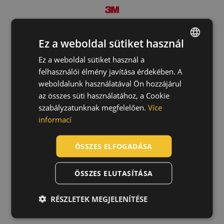
3M 400+ előszűrő 4000+
félálarchoz 10db
Ez a weboldal sütiket használ
0799003699999
Ez a weboldal sütiket használ a
ENGLISH
felhasználói élmény javítása érdekében. A
CZECH
weboldalunk használatával Ön hozzájárul
HUNGARIAN
az összes süti használatához, a Cookie
szabályzatunknak megfelelően.
Více
SLOVAK
informací
ROMANIAN
POLISH
ÖSSZES ELFOGADÁSA
GERMAN
ÖSSZES ELUTASÍTÁSA
DUTCH
LATVIAN
RÉSZLETEK MEGJELENÍTÉSE
SPANISH