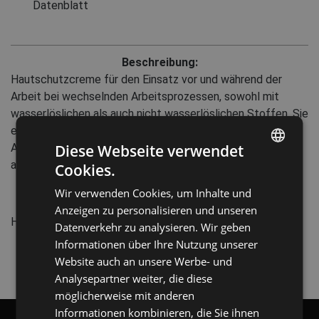
Datenblatt
Beschreibung:
Hautschutzcreme für den Einsatz vor und während der
Arbeit bei wechselnden Arbeitsprozessen, sowohl mit
wasserlöslichen als auch nicht wasserlöslichen Stoffen. Sie
enthält keine Duftstoffe und schützt die Haut effektiv.
Anwendung: Auf die sauberen und trockenen Hände
Diese Webseite verwendet
auftragen.
Cookies.
ENGLISH
Wir verwenden Cookies, um Inhalte und
CZECH
Eigenschaften:
Anzeigen zu personalisieren und unseren
Hergestellt in der EU
HUNGARIAN
Datenverkehr zu analysieren. Wir geben
Informationen über Ihre Nutzung unserer
SLOVAK
Website auch an unsere Werbe- und
ROMANIAN
Analysepartner weiter, die diese
POLISH
möglicherweise mit anderen
Informationen kombinieren, die Sie ihnen
GERMAN