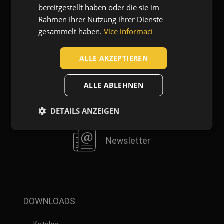
bereitgestellt haben oder die sie im
DUTCH
Rahmen Ihrer Nutzung ihrer Dienste
Blog
gesammelt haben.
Více informací
LATVIAN
SPANISH
ALLE AKZEPTIEREN
Kontaktieren Sie uns
FRENCH
ALLE ABLEHNEN
Über uns
DETAILS ANZEIGEN
Newsletter
DOWNLOADS