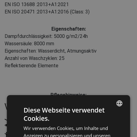
EN ISO 13688
:2013+A1:2021
EN ISO 20471
:2013+A1:2016
(Class: 3)
Eigenschaften:
Dampfdurchlässigkeit: 5000 g/m2/24h
Wassersäule: 8000 mm
Eigenschaften: Wasserdicht, Atmungsaktiv
Anzahl von Waschzyklen: 25
Reflektierende Elemente
Pflegehinweise:
Bei 40 °C Schonwaschgang
Diese Webseite verwendet
Cookies.
ENGLISH
Nicht bleichen
Wir verwenden Cookies, um Inhalte und
CZECH
Anzeigen zu personalisieren und unseren
Nicht im Wäschetrockner trocknen