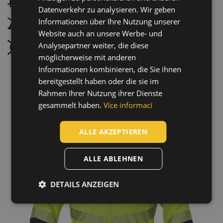
HUNGARIAN
Datenverkehr zu analysieren. Wir geben
Informationen über Ihre Nutzung unserer
SLOVAK
Nicht bügeln
Website auch an unsere Werbe- und
ROMANIAN
Analysepartner weiter, die diese
Nicht chemisch reinigen
POLISH
möglicherweise mit anderen
Informationen kombinieren, die Sie ihnen
GERMAN
bereitgestellt haben oder die sie im
DUTCH
Rahmen Ihrer Nutzung ihrer Dienste
gesammelt haben.
Více informací
LATVIAN
SPANISH
ALLE AKZEPTIEREN
FRENCH
ALLE ABLEHNEN
DETAILS ANZEIGEN