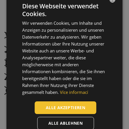
Diese Webseite verwendet
Cookies.
ENGLISH
Wir verwenden Cookies, um Inhalte und
Pflegehinweise:
CZECH
Anzeigen zu personalisieren und unseren
HUNGARIAN
Nicht waschen
Datenverkehr zu analysieren. Wir geben
Informationen über Ihre Nutzung unserer
SLOVAK
Nicht bleichen
Website auch an unsere Werbe- und
ROMANIAN
Analysepartner weiter, die diese
Nicht im Wäschetrockner trocknen
POLISH
möglicherweise mit anderen
Informationen kombinieren, die Sie ihnen
GERMAN
Nicht bügeln
bereitgestellt haben oder die sie im
DUTCH
Rahmen Ihrer Nutzung ihrer Dienste
Nicht chemisch reinigen
gesammelt haben.
Více informací
LATVIAN
SPANISH
ALLE AKZEPTIEREN
FRENCH
ALLE ABLEHNEN